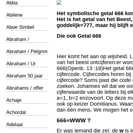
Abba
Het symbolische getal 666 ko
Abilene
Het is het getal van het Beest,
goddelijk=777, maar hij blijft 
Aboe Simbel
Die ook Getal 666
Abraham /
Oecumene
Abraham / Pelgrim
Hier komt het aan op wijsheid. La
van het beest ontcijferen:er wo
Abraham / Ur
666(Openb. 13 :18)Het getal 66
cijfercode. Cijfercodes horen bij
Abraham 50 jaar
cijfercode? Soms past die code
zoeken. Johannes wil dat we oo
Abrahams / offer
cijferwaarde van de letters bij e
a=1, b=2 enzovoort. Op deze ma
Achaje
ook op keizer Domitianus. Waarsc
dan één mens. We mogen het on
Achordal
666=WWW ?
Adelaar
Er was iemand die zei: de
w
is 