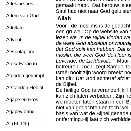
Adelaarsnest
gemaakt hebt. Dat berouw is ee
Saul had niet naar God geluister
Adem van God
Allah
Voor de moslims is de gedachte
Adullam
een gruwel. Op de website va
lezen we
’In de Bijbel vinden w
Advent
de ware God absoluut onwaardig
dat God spijt kan hebben. Dat i
Aesculapium
moslim die weet God ‘de Heer i
Levende, de Liefdevolle.’
Maar d
Afek/ Farao in
betreuren. Toch zegt Samuël te
Kanaan
Israël nooit zijn woord breekt n
Afgoden gedumpt
kan dit? Dat God achteraf afziet 
de Bijbel.
Afstanden Heelal
De heilige God is veranderlijk. Hi
kan zich laten verbidden. Zijn he
Agape en Eros
we moeten laten staan in een Bi
niet van gedachten en toch wel.
Agapeviering
basis van wat de Bijbel genade n
ontferming.Hij laat zich verbidden
Ai (Et-Tell)