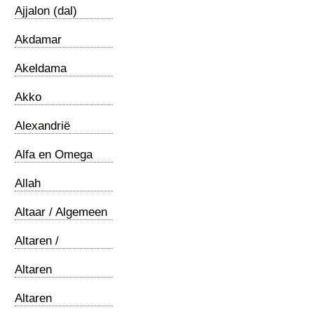
Ajjalon (dal)
Akdamar
Kruiskerk
Akeldama
Akko
Alexandrië
Alfa en Omega
Allah
Altaar / Algemeen
Altaren /
Offerhoogten 1
Altaren
/Gedenkstenen 2
Altaren
/Kanaanieten 3