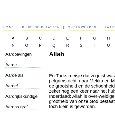
HOME
|
BIJBELSE PLAATSEN
|
ONDERWERPEN
|
KAAR
A
B
C
D
E
F
G
H
N
O
P
Q
R
S
T
U
Allah
Aardbevingen
Aarde
/wereldbeeld
Aarde als
En Turks meisje dat zo juist w
Medergodin
pelgrimstocht naar Mekka en M
Aarde/
de grootsheid en de schoonheid
Ruimteschip
zeker nog een keer naar het hui
Inderdaad: Allah is over-weldigen
Aardrijkskundige
grootheid van onze God bestaat 
notities
toch klein is geworden.
Aarons graf