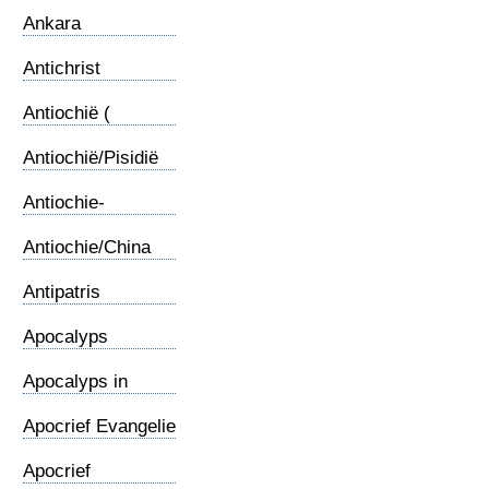
Ankara
Antichrist
Antiochië (
Syrische)
Antiochië/Pisidië
Antiochie-
Gemeente
Antiochie/China
Antipatris
Apocalyps
Apocalyps in
karikartuur
Apocrief Evangelie
Apocrief