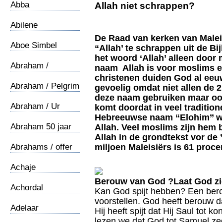
Abba
Allah niet schrappen?
Abilene
De Raad van kerken van Malei
Aboe Simbel
“Allah’ te schrappen uit de Bi
het woord ‘Allah’ alleen doo
Abraham /
naam Allah is voor moslims e
Oecumene
christenen duiden God al eeuw
Abraham / Pelgrim
gevoelig omdat niet allen de 2
deze naam gebruiken maar ook
Abraham / Ur
komt doordat in veel tradition
Hebreeuwse naam “Elohim’’ wo
Abraham 50 jaar
Allah. Veel moslims zijn hem b
Allah in de grondtekst vor de
Abrahams / offer
miljoen Maleisiërs is 61 proc
Achaje
Berouw van God
?Laat God zi
Achordal
Kan God spijt hebben? Een bero
voorstellen. God heeft berouw 
Adelaar
Hij heeft spijt dat Hij Saul tot k
lezen we dat God tot Samuel zegt