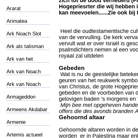
zich tot de dood vernederd (Fi
Maronieten
Hogepriesrter die wij hebben 
Ararat
kan meevoelen......Zie ook bij 
Arimatea
Heel die oudtestamentische cul
Ark Noach Slot
van de vervulling. De kerk verva
vervult wat er over Israël is ge
Ark als talisman
psalmdichters nemen al een voo
royaal zal uitdelen
Ark van het
Verbond
Gebeden
Ark van Noach
Wat is nu de geestelijke beteke
geuren van het reukwerk symbo
Ark van Noach
van Christus, de grote Hogeprie
(2012)
gebeden en de voorbeden van d
Armageddon
gelovigen baden ’s morgens en
Mijn bee met opgeheven hand
Armeens Akdabar
offers die des avonds branden
A
Gehoornd altaar
Armenie
Gehoornde altaren worden in de
Artemis actueel
worden er in Palestina maar enk