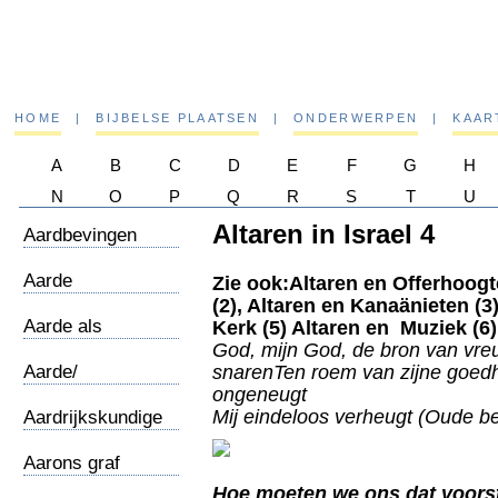
HOME
|
BIJBELSE PLAATSEN
|
ONDERWERPEN
|
KAAR
A
B
C
D
E
F
G
H
N
O
P
Q
R
S
T
U
Altaren in Israel 4
Aardbevingen
Aarde
Zie ook:Altaren en Offerhoogt
/wereldbeeld
(2), Altaren en Kanaänieten (3)
Aarde als
Kerk (5) Altaren en Muziek (6)
Medergodin
God, mijn God, de bron van vre
Aarde/
snaren
Ten roem van zijne goed
Ruimteschip
ongeneugt
Mij eindeloos verheugt (Oude be
Aardrijkskundige
notities
Aarons graf
Hoe moeten we ons dat voorst