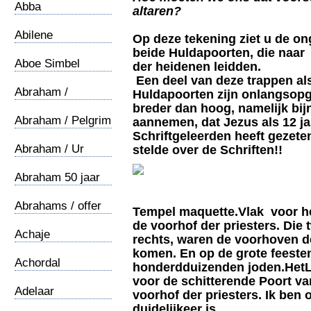
Abba
altaren?
Abilene
Op deze tekening ziet u de on
beide Huldapoorten, die naar
Aboe Simbel
der heidenen leidden.
Een deel van deze trappen al
Abraham /
Huldapoorten zijn onlangsopg
Oecumene
breder dan hoog, namelijk bij
Abraham / Pelgrim
aannemen, dat Jezus als 12 j
Schriftgeleerden heeft gezete
Abraham / Ur
stelde over de Schriften!!
Abraham 50 jaar
Abrahams / offer
Tempel maquette.Vlak voor h
de voorhof der priesters. Die 
Achaje
rechts, waren de voorhoven d
komen. En op de grote feeste
Achordal
honderdduizenden joden.HetL
voor de schitterende Poort va
Adelaar
voorhof der priesters. Ik ben 
duidelijkeer is