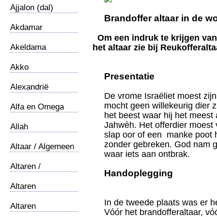
Ajjalon (dal)
Brandoffer altaar in de w
Akdamar
Kruiskerk
Om een indruk te krijgen va
Akeldama
het altaar zie bij Reukofferalt
Akko
Presentatie
Alexandrië
De vrome Israëliet moest zijn 
mocht geen willekeurig dier z
Alfa en Omega
het beest waar hij het meest
Jahwèh. Het offerdier moest
Allah
slap oor of een manke poot h
zonder gebreken. God nam g
Altaar / Algemeen
waar iets aan ontbrak.
Altaren /
Handoplegging
Offerhoogten 1
Altaren
/Gedenkstenen 2
In de tweede plaats was er 
Altaren
Vóór het brandofferaltaar, v
/Kanaanieten 3