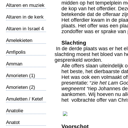
midden op het tempelplein mo
Altaren en muziek
de kop van het offerdier. De
6
betekende dat de offeraar zij
Altaren in de kerk
Het offerdier kwam in de plaa
5
plaats. Het offer was een pla
Altaren in Israel 4
zondoffer was er sprake van
Amelekieten
Slachting
In de derde plaats was er het 
Amfipolis
slachting moest het bloed van he
gesprenkeld worden.
Amman
Alle offers slaan uiteindelijk
het beste, het dierbaarste da
Amorieten (1)
Het was ook een volmaakt offe
presentatie: “
zie het Lam God
Amorieten (2)
wegneemt “
riep Johannes de
aankomen. Wij hoeven nu all
Amuletten / Ketef
het volbrachte offer van Chri
Hinnom
Anatolie
Anatot
Voorschot