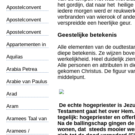
Thomasevangelie
het gordijn, dat naar het heilig
Apostelconvent
iedere morgen werd er reukwerk
(1)
verbranden van wierook of ande
Apostelconvent
verspreidde een heerlijke geur.
(2)
Apostelconvent
Geestelijke betekenis
(3)
Appartementen in
Alle elementen van de oudtesta
Rome
diepe betekenis. Ze wijzen bove
Aquilas
werkelijkheid. Heel duidelijk zi
werkplaats
Alle personen en attributen in 
Arabia Petrea
gekomen Christus. De figuur van
middelpunt.
Arabie van Paulus
Arad
De echte hogepriester is Jezu
Aram
Testament gaat het over Hem. H
tegelijk: hogepriester en offer
Aramees Taal van
Na de ballingschap gingen de 
Jezus
wonen, dat steeds mooier wer
Aramees /