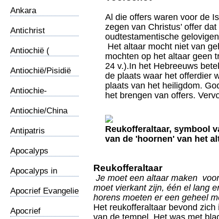
Ankara
Al die offers waren voor de I
zegen van Christus’ offer dat
Antichrist
oudtestamentische gelovigen
Het altaar mocht niet van 
Antiochië (
mochten op het altaar geen 
Syrische)
24 v.).In het Hebreeuws bete
Antiochië/Pisidië
de plaats waar het offerdier 
plaats van het heiligdom. G
Antiochie-
het brengen van offers. Vervo
Gemeente
Antiochie/China
Reukofferaltaar, symbool 
Antipatris
van de 'hoornen' van het al
Apocalyps
Reukofferaltaar
Apocalyps in
Je moet een altaar maken voor
karikartuur
moet vierkant zijn, één el lang 
Apocrief Evangelie
horens moeten er een geheel m
Het reukofferaltaar bevond zich 
Apocrief
van de tempel. Het was met bla