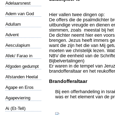
Adelaarsnest
Adem van God
Hier vallen twee dingen op:
De offers die de psalmdichter b
Adullam
uitbundige vreugde en dienen er
stemmen, zoals meestal bij het
Advent
De dichter neemt hier een voorsc
brengen. Jezus heeft immers ge
Aesculapium
want die zijn het die van Mij ge
moeten we christelijk lezen. Wa
NBV die eenheid van de Schrifte
Afek/ Farao in
Bijbelvertalingen)
Kanaan
Er waren in de tempel van Jeruz
Afgoden gedumpt
brandofferaltaar en het reukoffer
Afstanden Heelal
Brandofferaltaar
Agape en Eros
Bij een offerhandeling in Isr
was er het element van de pr
Agapeviering
Ai (Et-Tell)