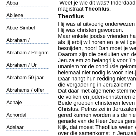
Weet je wie dit was? Inderdaa
Abba
magistraat
Theofilus
.
Abilene
Theofilus
Hij was al uitvoerig onderwezen in
Aboe Simbel
Hij was christen geworden.
Maar enkele joodse vrienden ha
Abraham /
als jij erbij wil horen en je wilt
Oecumene
besnijden, hoor! Dan moet je w
Abraham / Pelgrim
Daarom zijn die besluiten van d
Jeruzalem zo belangrijk voor The
Abraham / Ur
unaniem tot de conclusie geko
helemaal niet nodig is voor niet
Abraham 50 jaar
Daar hangt hun redding niet van
die vergadering in Jeruzalem?
Abrahams / offer
Dat daar met algemene stemmen
de volken en joden-christenen 
Achaje
Beide groepen christenen leven
Christus. Petrus zei in Jeruzale
Achordal
gered kunnen worden als de nie
genade van de Heer Jezus gere
Kijk, dat moest Theoflius weten 
Adelaar
over die samenkomst in Jeruza