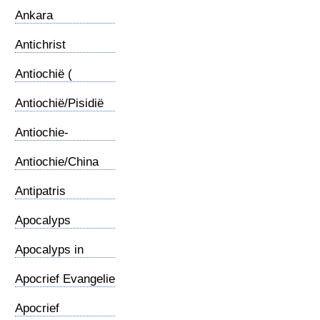
Ankara
Antichrist
Antiochië (
Syrische)
Antiochië/Pisidië
Antiochie-
Gemeente
Antiochie/China
Antipatris
Apocalyps
Apocalyps in
karikartuur
Apocrief Evangelie
Apocrief