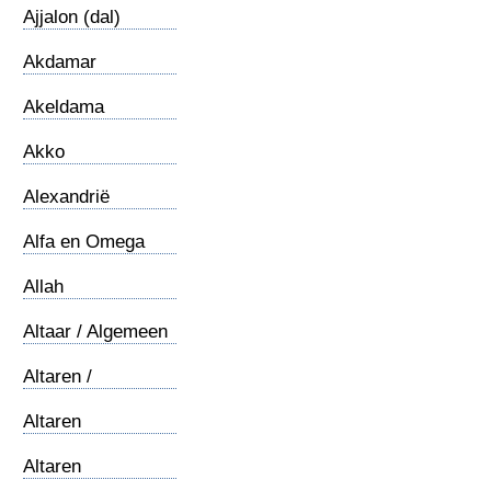
Ajjalon (dal)
Akdamar
Kruiskerk
Akeldama
Akko
Alexandrië
Alfa en Omega
Allah
Altaar / Algemeen
Altaren /
Offerhoogten 1
Altaren
/Gedenkstenen 2
Altaren
/Kanaanieten 3