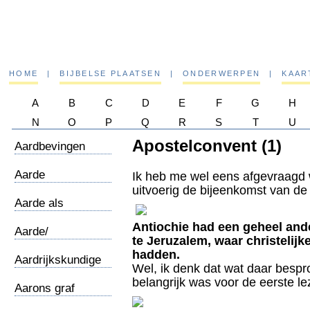
HOME
|
BIJBELSE PLAATSEN
|
ONDERWERPEN
|
KAAR
A
B
C
D
E
F
G
H
N
O
P
Q
R
S
T
U
Apostelconvent (1)
Aardbevingen
Aarde
Ik heb me wel eens afgevraagd
/wereldbeeld
uitvoerig de bijeenkomst van de
Aarde als
Medergodin
Antiochie had een geheel ande
Aarde/
te Jeruzalem, waar christelijk
Ruimteschip
hadden.
Aardrijkskundige
Wel, ik denk dat wat daar bespro
notities
belangrijk was voor de eerste l
Aarons graf