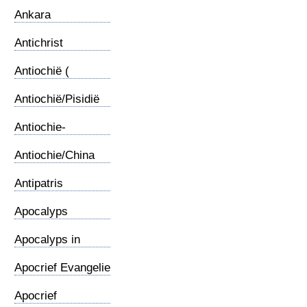
Ankara
Antichrist
Antiochië (
Syrische)
Antiochië/Pisidië
Antiochie-
Gemeente
Antiochie/China
Antipatris
Apocalyps
Apocalyps in
karikartuur
Apocrief Evangelie
Apocrief