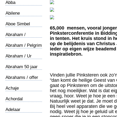
Abba
Abilene
Aboe Simbel
65,000 mensen, vooral jonger
Pinksterconferentie in Biddin
Abraham /
in tenten. Het kruis stond in 
Oecumene
op de belijdenis van Christus
Abraham / Pelgrim
ieder op eigen wijze beademd
inspiratiebron.
Abraham / Ur
Abraham 50 jaar
Vinden jullie Pinksteren ook zo
Abrahams / offer
"dan komt de heilige Geest va
gaat op Pinksteren om de uitsto
Achaje
het nog moeilijker. Wat is dat ei
vraag, hoor. Weet je hoe je een 
Achordal
Natuurlijk weet je dat. Je moet 
Bij heel veel apparaten die we g
Adelaar
nodig. Weet jij hoe je geluid uit
geen snoer die je in een stopco