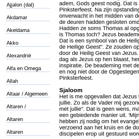
adem, Gods geest nodig. Dat is
Ajjalon (dal)
Pinksterfeest. Na zijn opstand
onverwacht in het midden van de
Akdamar
de deuren hadden gesloten omd
Kruiskerk
Hadden ze soms Thomas al opg
Akeldama
is Thomas toch? Jezus beademde
Dat is een symbool van de Heilig
Akko
de Heilige Geest". Ze zouden o
door de Heilig Geest van Jezus.
Alexandrië
dag als Jezus op hen blaast, h
inspiratie. De beademing met d
Alfa en Omega
en nog niet door de Opgestegen
Pinksterfeest.
Allah
Sjaloom
Altaar / Algemeen
Het is me opgevallen dat Jezus 
jullie. Zo als de Vader mij gezond
Altaren /
met jullie". Dat is geen wens, 
Offerhoogten 1
een gebiedende manier uit. 'Mijn 
Altaren
hebben zij nodig om het evangel
/Gedenkstenen 2
verzoend aan het kruis en de d
Altaren
discipelen erop uit gestuurd wor
/Kanaanieten 3