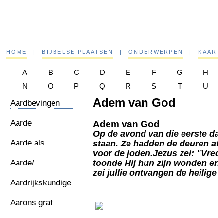
HOME
|
BIJBELSE PLAATSEN
|
ONDERWERPEN
|
KAAR
A
B
C
D
E
F
G
H
N
O
P
Q
R
S
T
U
Adem van God
Aardbevingen
Aarde
Adem van God
/wereldbeeld
Op de avond van die eerste 
Aarde als
staan. Ze hadden de deuren 
Medergodin
voor de joden.Jezus zei: "Vred
Aarde/
toonde Hij hun zijn wonden en 
Ruimteschip
zei jullie ontvangen de heilige
Aardrijkskundige
notities
Aarons graf