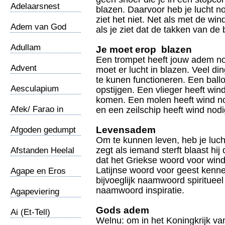
Adelaarsnest
blazen. Daarvoor heb je lucht no
ziet het niet. Net als met de win
Adem van God
als je ziet dat de takken van d
Adullam
Je moet erop blazen
Een trompet heeft jouw adem no
Advent
moet er lucht in blazen. Veel d
te kunen functioneren. Een ball
Aesculapium
opstijgen. Een vlieger heeft win
komen. Een molen heeft wind nod
Afek/ Farao in
en een zeilschip heeft wind nod
Kanaan
Levensadem
Afgoden gedumpt
Om te kunnen leven, heb je luc
zegt als iemand sterft blaast hij
Afstanden Heelal
dat het Griekse woord voor wind
Latijnse woord voor geest kenn
Agape en Eros
bijvoeglijk naamwoord spiritueel
naamwoord inspiratie.
Agapeviering
Gods adem
Ai (Et-Tell)
Welnu: om in het Koningkrijk v