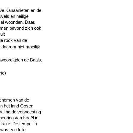
 De Kanaänieten en de
vels en heilige
el woonden. Daar,
r men bevond zich ook
uit
 de rook van de
 daarom niet moeilijk
woordigden de Baäls,
rte)
rgenomen van de
n het land Gosen
ral na de verwoesting
euring van Israël in
prake. De tempel in
was een felle