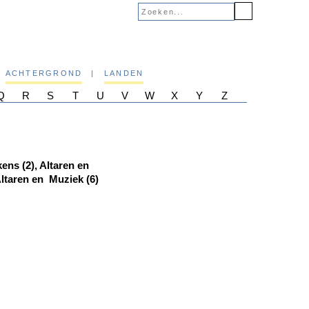
ACHTERGROND
|
LANDEN
Q
R
S
T
U
V
W
X
Y
Z
ens (2), Altaren en
 Altaren en Muziek (6)