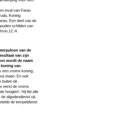
n inval van Farao
Juda. Koning
arao. Een deel van de
gouden schilden van
Kron.12 ;4.
hterpyloon van de
sultaat van zijn
loon wordt de naam
 koning van
as een vrome koning,
Asa staan. En ook
n buiten de
is eerst de vrome
 hoogten’. Hij liet alle
 de afgodendienst uit,
stelde de tempeldienst