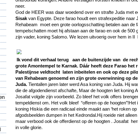
neer.
God de HEER was daar woedend over en strafte Juda met ee
Sisak
van Egypte. Deze farao houdt een strafexpeditie naar 
Rehabeam moet een grote oorlogsschatting betalen aan de f
tempelschatten moet hij afstaan aan de farao en ook de 500 
zijn vader, koning Salomo. We lezen uitvoerig over hem in II 
Ik vond dit verhaal terug aan de buitenzijde van de rec
grote Amontempel te Karnak. Dáár heeft deze Farao het re
Palestijnse veldtocht laten inbeitelen en ook op deze pi
van Rehabeam genoemd en zijn grote overwinning op de
Juda.
Tientallen jaren later werd Asa koning van Juda. Hij w
die de afgodendienst afschafte, Maar de hoogten liet koning 
Josafat volgde zijn voorbeeld. Zo bleef het volk offers brenge
en
tempeldienst om. Het volk bleef “offeren op de hoogten”!Het 
koning Hiskia die een radicaal einde maakt aan ‘het roken op de
afgodsbeelden dumpen in het Kedrondal.Hij roeide niet alleen
maar verbood ook de offerdienst op de hoogten . Josafat her
in volle glorie.
d