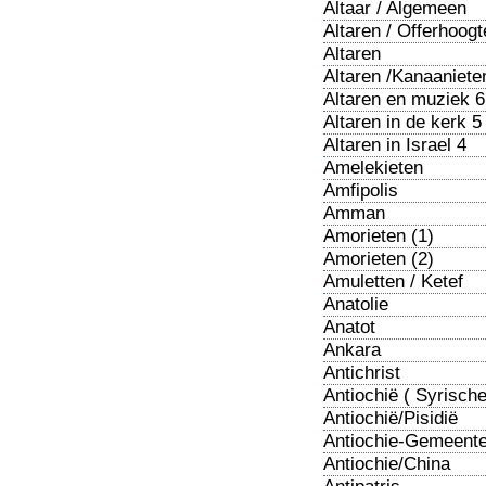
Altaar / Algemeen
Altaren / Offerhoogt
1
Altaren
/Gedenkstenen 2
Altaren /Kanaaniete
Altaren en muziek 6
Altaren in de kerk 5
Altaren in Israel 4
Amelekieten
Amfipolis
Amman
Amorieten (1)
Amorieten (2)
Amuletten / Ketef
Hinnom
Anatolie
Anatot
Ankara
Antichrist
Antiochië ( Syrische
Antiochië/Pisidië
Antiochie-Gemeent
Antiochie/China