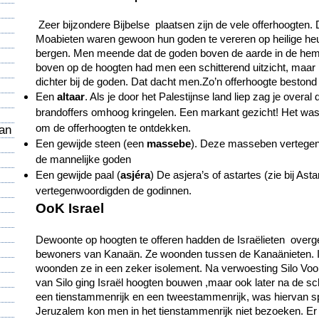
Zeer bijzondere Bijbelse plaatsen zijn de vele offerhoogten.
Moabieten waren gewoon hun goden te vereren op heilige heu
bergen. Men meende dat de goden boven de aarde in de hem
boven op de hoogten had men een schitterend uitzicht, maa
dichter bij de goden. Dat dacht men.Zo’n offerhoogte bestond 
Een
altaar
. Als je door het Palestijnse land liep zag je overal
brandoffers omhoog kringelen. Een markant gezicht! Het was
om de offerhoogten te ontdekken.
aan
Een gewijde steen (een
massebe
). Deze masseben vertegen
de mannelijke goden
Een gewijde paal (
asjéra
) De asjera’s of astartes (zie bij Asta
vertegenwoordigden de godinnen.
OoK Israel
Dewoonte op hoogten te offeren hadden de Israëlieten ove
bewoners van Kanaän. Ze woonden tussen de Kanaänieten. I
woonden ze in een zeker isolement. Na verwoesting Silo Voo
van Silo ging Israël hoogten bouwen ,maar ook later na de sch
een tienstammenrijk en een tweestammenrijk, was hiervan s
Jeruzalem kon men in het tienstammenrijk niet bezoeken. Er 