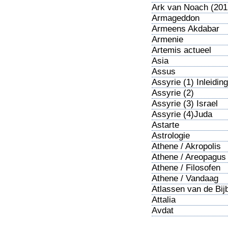
Ark van Noach (201
Armageddon
Armeens Akdabar
Armenie
Artemis actueel
Asia
Assus
Assyrie (1) Inleiding
Assyrie (2)
Confrontatie
Assyrie (3) Israel
Assyrie (4)Juda
Astarte
Astrologie
Athene / Akropolis
Athene / Areopagus
Athene / Filosofen
Athene / Vandaag
Atlassen van de Bij
Attalia
Avdat