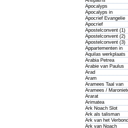
Antipatris
Apocalyps
Apocalyps in
karikartuur
Apocrief Evangelie
Apocrief
Thomasevangelie
Apostelconvent (1)
Apostelconvent (2)
Apostelconvent (3)
Appartementen in
Rome
Aquilas werkplaats
Arabia Petrea
Arabie van Paulus
Arad
Aram
Aramees Taal van
Jezus
Aramees / Maroniet
Ararat
Arimatea
Ark Noach Slot
Ark als talisman
Ark van het Verbon
Ark van Noach