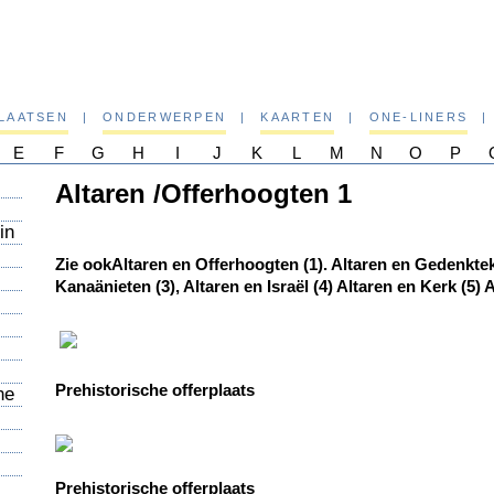
PLAATSEN
|
ONDERWERPEN
|
KAARTEN
|
ONE-LINERS
|
E
F
G
H
I
J
K
L
M
N
O
P
Altaren /Offerhoogten 1
in
Zie ookAltaren en Offerhoogten (1). Altaren en Gedenktek
Kanaänieten (3), Altaren en Israël (4) Altaren en Kerk (5)
Prehistorische offerplaats
ne
Prehistorische offerplaats