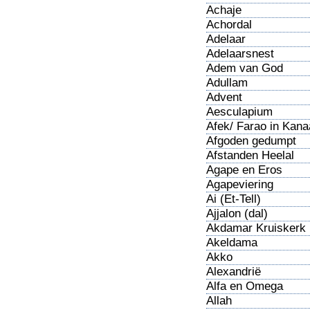
Achaje
Achordal
Adelaar
Adelaarsnest
Adem van God
Adullam
Advent
Aesculapium
Afek/ Farao in Kan
Afgoden gedumpt
Afstanden Heelal
Agape en Eros
Agapeviering
Ai (Et-Tell)
Ajjalon (dal)
Akdamar Kruiskerk
Akeldama
Akko
Alexandrië
Alfa en Omega
Allah