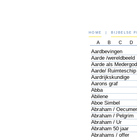
HOME
|
BIJBELSE 
A
B
C
D
Aardbevingen
Aarde /wereldbeeld
Aarde als Medergod
Aarde/ Ruimteschip
Aardrijkskundige
notities
Aarons graf
Abba
Abilene
Aboe Simbel
Abraham / Oecume
Abraham / Pelgrim
Abraham / Ur
Abraham 50 jaar
Abrahams / offer