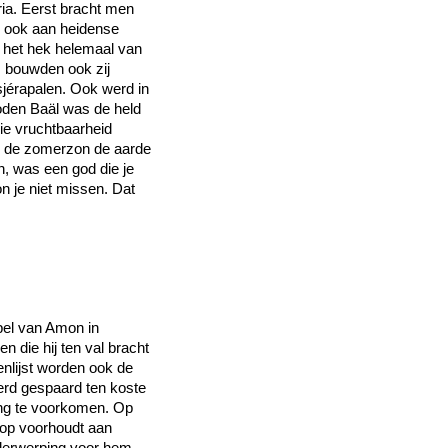
ia. Eerst bracht men
 ook aan heidense
 het hek helemaal van
m bouwden ook zij
Asjérapalen. Ook werd in
oden Baäl was de held
ie vruchtbaarheid
 en de zomerzon de aarde
n, was een god die je
n je niet missen. Dat
mpel van Amon in
 die hij ten val bracht
menlijst worden ook de
rd gespaard ten koste
ng te voorkomen. Op
trop voorhoudt aan
nderwerping voor hem