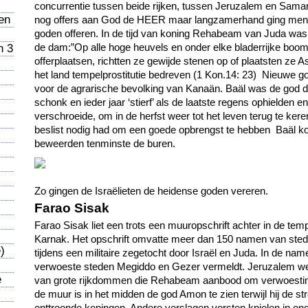
concurrentie tussen beide rijken, tussen Jeruzalem en Samar
en
nog offers aan God de HEER maar langzamerhand ging men
goden offeren. In de tijd van koning Rehabeam van Juda was
de dam:”Op alle hoge heuvels en onder elke bladerrijke boo
n 3
offerplaatsen, richtten ze gewijde stenen op of plaatsten ze 
het land tempelprostitutie bedreven (1 Kon.14: 23) Nieuwe g
voor de agrarische bevolking van Kanaän. Baäl was de god d
schonk en ieder jaar ‘stierf’ als de laatste regens ophielden
verschroeide, om in de herfst weer tot het leven terug te kere
beslist nodig had om een goede opbrengst te hebben Baäl ko
beweerden tenminste de buren.
Zo gingen de Israëlieten de heidense goden vereren.
Farao Sisak
Farao Sisak liet een trots een muuropschrift achter in de te
Karnak. Het opschrift omvatte meer dan 150 namen van steden
)
tijdens een militaire zegetocht door Israël en Juda. In de na
verwoeste steden Megiddo en Gezer vermeldt. Jeruzalem we
e
van grote rijkdommen die Rehabeam aanbood om verwoesti
de muur is in het midden de god Amon te zien terwijl hij de s
onttroonde koningen. Andere verslagen vorsten knielen in o