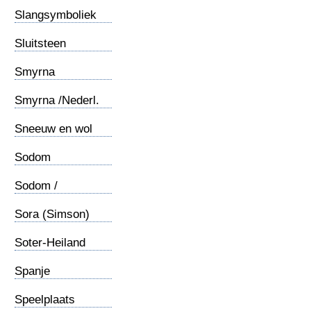
(1)
Slangsymboliek
(2)
Sluitsteen
Smyrna
Smyrna /Nederl.
kerkje
Sneeuw en wol
Sodom
Sodom /
Zoutpilaar
Sora (Simson)
Soter-Heiland
Spanje
Speelplaats