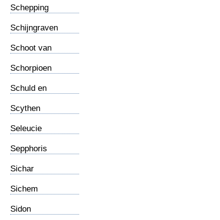
Schepping
Zondvloed
Schijngraven
Schoot van
Abraham
Schorpioen
Schuld en
Schaamte
Scythen
Seleucie
Sepphoris
Sichar
Sichem
Sidon