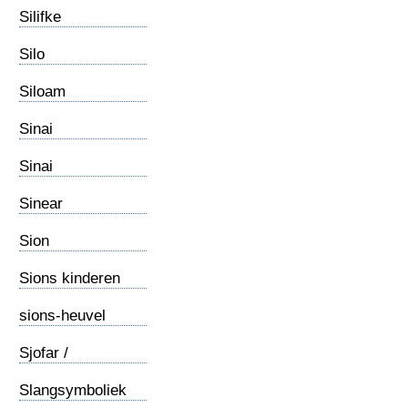
Silifke
Silo
Siloam
Sinai
Sinai
Katarinaklooster
Sinear
Sion
Sions kinderen
sions-heuvel
Sjofar /
Ramshoorn
Slangsymboliek