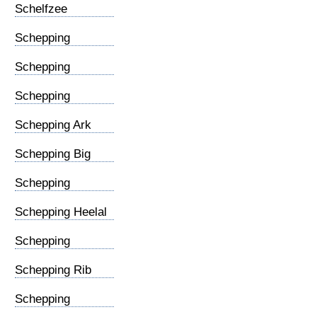
Schelfzee
(vervolg)
Schepping
Aantekening
Schepping
Evolutie
Schepping
Mythologie
Schepping Ark
Noach
Schepping Big
Bang
Schepping
Geschiedenis
Schepping Heelal
Schepping
Regenboog
Schepping Rib
Adam
Schepping
S.prekende slang