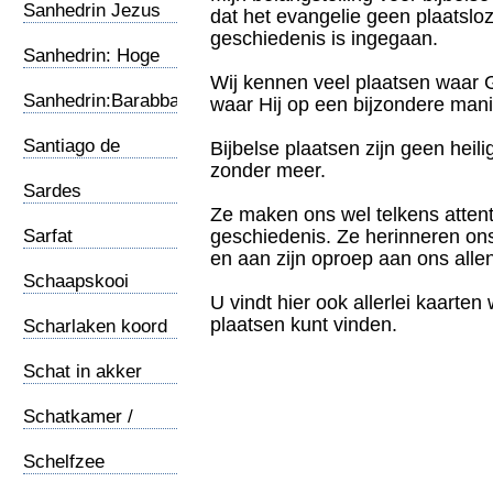
Sanhedrin Jezus
dat het evangelie geen plaatsloze
geschiedenis is ingegaan.
Sanhedrin: Hoge
Raad
Wij kennen veel plaatsen waar 
Sanhedrin:Barabbas
waar Hij op een bijzondere mani
Santiago de
Bijbelse plaatsen zijn geen heil
Compostella
zonder meer.
Sardes
Ze maken ons wel telkens atten
Sarfat
geschiedenis. Ze herinneren o
en aan zijn oproep aan ons allen 
Schaapskooi
U vindt hier ook allerlei kaarte
plaatsen kunt vinden.
Scharlaken koord
Schat in akker
Schatkamer /
Jeruzalem
Schelfzee