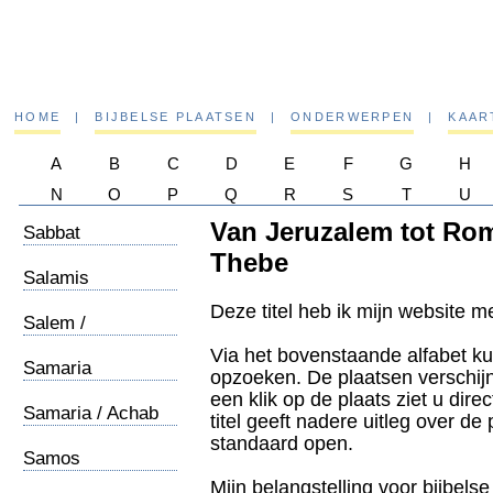
HOME
|
BIJBELSE PLAATSEN
|
ONDERWERPEN
|
KAAR
A
B
C
D
E
F
G
H
N
O
P
Q
R
S
T
U
Van Jeruzalem tot Rom
Sabbat
Thebe
Salamis
Deze titel heb ik mijn website 
Salem /
Melchizedek
Via het bovenstaande alfabet ku
Samaria
opzoeken. De plaatsen verschij
een klik op de plaats ziet u dire
Samaria / Achab
titel geeft nadere uitleg over de
standaard open.
Samos
Mijn belangstelling voor bijbelse