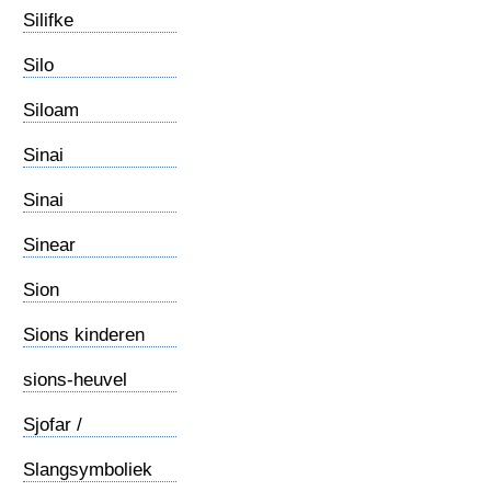
Silifke
Silo
Siloam
Sinai
Sinai
Katarinaklooster
Sinear
Sion
Sions kinderen
sions-heuvel
Sjofar /
Ramshoorn
Slangsymboliek