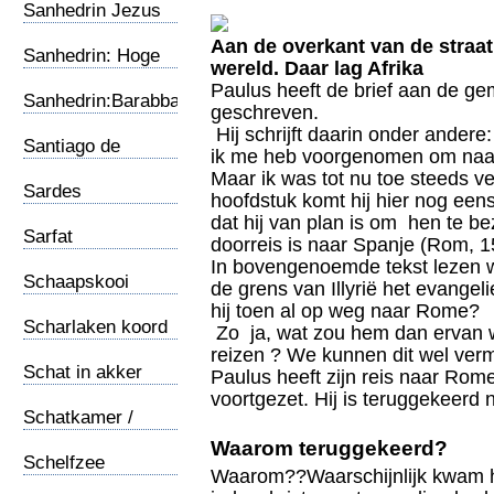
Sanhedrin Jezus
Aan de overkant van de straat
Sanhedrin: Hoge
wereld. Daar lag Afrika
Raad
Paulus heeft de brief aan de g
Sanhedrin:Barabbas
geschreven.
Hij schrijft daarin onder ander
Santiago de
ik me heb voorgenomen om naar 
Compostella
Maar ik was tot nu toe steeds v
Sardes
hoofdstuk komt hij hier nog eens 
dat hij van plan is om hen te be
Sarfat
doorreis is naar Spanje (Rom, 1
In bovengenoemde tekst lezen we
Schaapskooi
de grens van Illyrië het evangel
hij toen al op weg naar Rome?
Scharlaken koord
Zo ja, wat zou hem dan ervan 
reizen ? We kunnen dit wel ver
Schat in akker
Paulus heeft zijn reis naar Ro
voortgezet. Hij is teruggekeerd 
Schatkamer /
Jeruzalem
Waarom teruggekeerd?
Schelfzee
Waarom??Waarschijnlijk kwam h