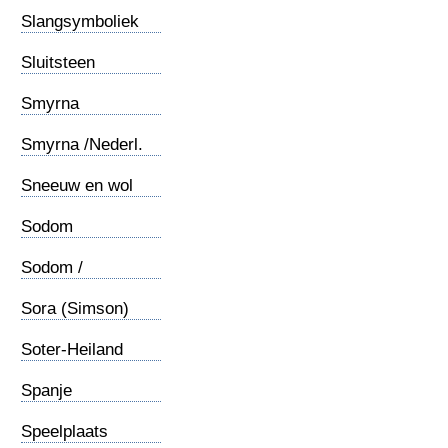
(1)
Slangsymboliek
(2)
Sluitsteen
Smyrna
Smyrna /Nederl.
kerkje
Sneeuw en wol
Sodom
Sodom /
Zoutpilaar
Sora (Simson)
Soter-Heiland
Spanje
Speelplaats