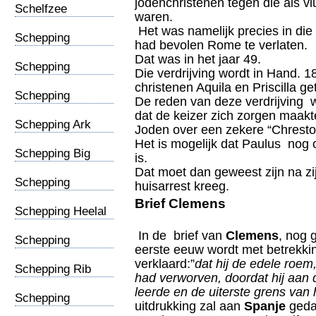
jodenchristenen tegen die als v
Schelfzee
waren.
(vervolg)
Het was namelijk precies in die 
Schepping
had bevolen Rome te verlaten.
Aantekening
Dat was in het jaar 49.
Schepping
Die verdrijving wordt in Hand. 
Evolutie
christenen Aquila en Priscilla ge
Schepping
De reden van deze verdrijving 
Mythologie
dat de keizer zich zorgen maakt
Schepping Ark
Joden over een zekere “Chresto
Noach
Het is mogelijk dat Paulus nog o
Schepping Big
is.
Bang
Dat moet dan geweest zijn na zi
Schepping
huisarrest kreeg.
Geschiedenis
Brief Clemens
Schepping Heelal
In de brief van
Clemens
, nog 
Schepping
eerste eeuw wordt met betrekkin
Regenboog
verklaard:”
dat hij de edele roem,
Schepping Rib
had verworven, doordat hij aan 
Adam
leerde en de uiterste grens van 
Schepping
uitdrukking zal aan
Spanje
geda
S.prekende slang