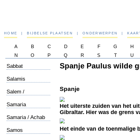
HOME
|
BIJBELSE PLAATSEN
|
ONDERWERPEN
|
KAAR
A
B
C
D
E
F
G
H
N
O
P
Q
R
S
T
U
Spanje Paulus wilde g
Sabbat
Salamis
Spanje
Salem /
Melchizedek
Samaria
Het uiterste zuiden van het ui
Gibraltar. Hier was de grens v
Samaria / Achab
Het einde van de toenmalige 
Samos