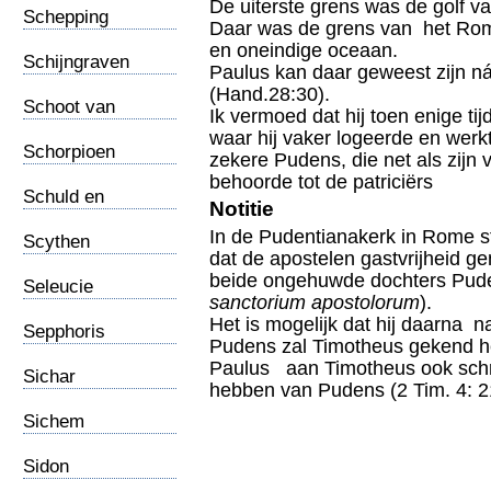
De uiterste grens was de golf va
Schepping
Daar was de grens van het Rom
Zondvloed
en oneindige oceaan.
Schijngraven
Paulus kan daar geweest zijn ná 
(Hand.28:30).
Schoot van
Ik vermoed dat hij toen enige tij
Abraham
waar hij vaker logeerde en werk
Schorpioen
zekere Pudens, die net als zijn
behoorde tot de patriciërs
Schuld en
Notitie
Schaamte
In de Pudentianakerk in Rome st
Scythen
dat de apostelen gastvrijheid g
beide ongehuwde dochters Pude
Seleucie
sanctorium apostolorum
).
Het is mogelijk dat hij daarna n
Sepphoris
Pudens zal Timotheus gekend 
Paulus aan Timotheus ook schri
Sichar
hebben van Pudens (2 Tim. 4: 21
Sichem
Sidon