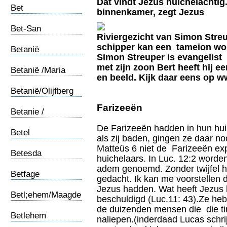
Dat vindt Jezus huichelachtig
Bet
binnenkamer, zegt Jezus
Shemesh/Simson
Bet-San
Riviergezicht van Simon Streu
schipper kan een tameion wo
Betanië
Simon Streuper is evangelist
met zijn zoon Bert heeft hij e
Betanië /Maria
en beeld. Kijk daar eens op w
Betanië/Olijfberg
Farizeeën
Betanie /
Hemelvaart
De Farizeeën hadden in hun hu
Betel
als zij baden, gingen ze daar n
Matteüs 6 niet de Farizeeën exp
Betesda
huichelaars. In Luc. 12:2 worde
adem genoemd. Zonder twijfel h
Betfage
gedacht. Ik kan me voorstellen d
Jezus hadden. Wat heeft Jezus 
Betl;ehem/Maagdelijke
beschuldigd (Luc.11: 43).Ze heb
geboorte
de duizenden mensen die die t
Betlehem
naliepen.(inderdaad Lucas schrij