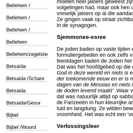
moeten heel jaloers geweest zij
Betlehem /
volgelingen had, maar ook hen u
Engelen (1)
vreselijk jaloers op al die aanda
Betlehem /
Ze gingen vaak op straat zichtb
Engelen (2)
in de synagogen.
Betlehem /
Panorama
Sjemmonee-esree
Betlehem
Pesachlam
De joden baden op vaste tijden
Betlehem/zegelstempel
formuliergebeden en ook zelfs v
feestdagen baden de Joden he
Betsaïda
Dat was het hoofdgebed op die
God in deze wereld en niets is e
Betsaida /Schare
der toekomende eeuw en er is ni
dagen van de Messias en niets i
de doden levend maakt’
.Waar v
Betsaida
dat was natuurlijk altijd op sab
Duiveluitbanning
de Farizeeën in hun kleurrijk
Betsaida/Gesur
luid en langdurig. Ze wilden 
vroomheid. Het was echt een ‘ve
Bijbel
Verlossingsleer
Bijbel /Woord