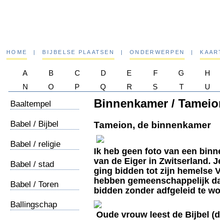
HOME
|
BIJBELSE PLAATSEN
|
ONDERWERPEN
|
KAAR
A
B
C
D
E
F
G
H
N
O
P
Q
R
S
T
U
Binnenkamer / Tameio
Baaltempel
Babel / Bijbel
Tameion, de binnenkamer
Babel / religie
Ik heb geen foto van een binn
van de Eiger in Zwitserland. Je
Babel / stad
ging bidden tot zijn hemelse 
hebben gemeenschappelijk dat 
Babel / Toren
bidden zonder adfgeleid te w
Ballingschap
Oude vrouw leest de Bijbel (