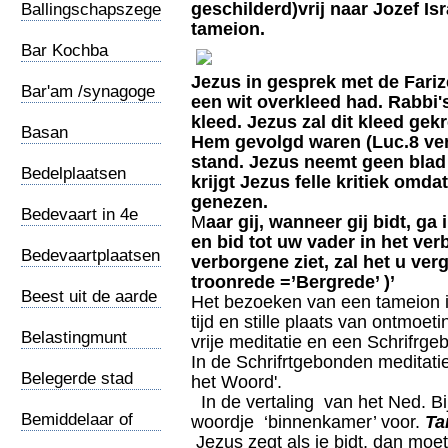
geschilderd)vrij naar Jozef Is
Ballingschapszegel
tameion.
Bar Kochba
munten
Jezus in gesprek met de Fari
Bar'am /synagoge
een wit overkleed had. Rabbi
kleed. Jezus zal dit kleed ge
Basan
Hem gevolgd waren (Luc.8 ver
stand. Jezus neemt geen blad
Bedelplaatsen
krijgt Jezus felle kritiek omda
genezen.
Bedevaart in 4e
M
aar gij, wanneer gij bidt, g
eeuw
en bid tot uw vader in het ver
Bedevaartplaatsen
verborgene ziet, zal het u ver
troonrede =’Bergrede’ )’
Beest uit de aarde
Het bezoeken van een tameion is 
tijd en stille plaats van ontmoe
Belastingmunt
vrije meditatie en een Schrifrg
In de Schrifrtgebonden meditati
Belegerde stad
het Woord'.
In de vertaling van het Ned. B
Bemiddelaar of
woordje ‘binnenkamer’ voor.
Ta
Middelaar
Jezus zegt als je bidt, dan moet