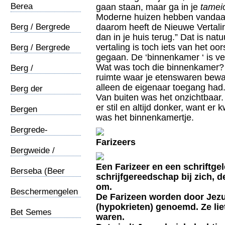
Berea
gaan staan, maar ga in je
tamei
Moderne huizen hebben vandaag
Berg / Bergrede
daarom heeft de Nieuwe Vertaling 
(1)
dan in je huis terug.” Dat is natu
vertaling is toch iets van het oor
Berg / Bergrede
gegaan. De ‘binnenkamer ‘ is v
(2)
Wat was toch die binnenkamer? 
Berg /
ruimte waar je etenswaren bewa
Verheerlijking
alleen de eigenaar toegang had.
Berg der
Van buiten was het onzichtbaar.
verzzoeking
er stil en altijd donker, want er
Bergen
was het binnenkamertje.
Bergrede-
christendom
Farizeers
Bergweide /
Apostelen
Een Farizeer en een schriftgel
Berseba (Beer
schrijfgereedschap bij zich, 
Sheba)
om.
Beschermengelen
De Farizeen worden door Jezu
(hypokrieten) genoemd. Ze li
Bet Semes
waren.