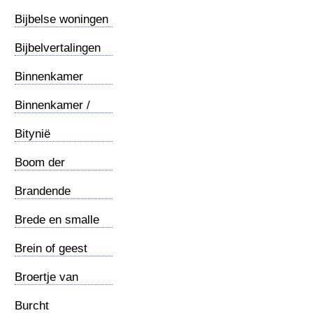
Petrus
Bijbelse woningen
Bijbelvertalingen
Binnenkamer
Binnenkamer /
Tameion
Bitynië
Boom der
kennis...
Brandende
braamstruik
Brede en smalle
weg
Brein of geest
Broertje van
Jezus
Burcht