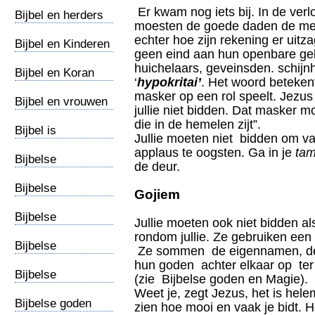
Gods
Er kwam nog iets bij. In de ver
Bijbel en herders
moesten de goede daden de me
echter hoe zijn rekening er uit
Bijbel en Kinderen
geen eind aan hun openbare g
huichelaars, geveinsden. schijnhe
Bijbel en Koran
‘
hypokritai’
. Het woord beteken
masker op een rol speelt. Jezus 
Bijbel en vrouwen
jullie niet bidden. Dat masker mo
die in de hemelen zijt”.
Bijbel is
Jullie moeten niet bidden om v
meervoudig
applaus te oogsten. Ga in je
tam
Bijbelse
de deur.
begrafenis
Bijbelse
Gojiem
belastingen
Bijbelse
Jullie moeten ook niet bidden a
gastvrijheid
rondom jullie. Ze gebruiken ee
Bijbelse
Ze sommen de eigennamen, de
geselplaats
hun goden achter elkaar op ter
Bijbelse
(zie Bijbelse goden en Magie).
gevangenis
Weet je, zegt Jezus, het is hele
Bijbelse goden
zien hoe mooi en vaak je bidt. H