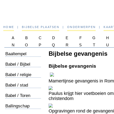
HOME
|
BIJBELSE PLAATSEN
|
ONDERWERPEN
|
KAAR
A
B
C
D
E
F
G
H
N
O
P
Q
R
S
T
U
Bijbelse gevangenis
Baaltempel
Babel / Bijbel
Bijbelse gevangenis
Babel / religie
Mamertijnse gevangenis in Rom
Babel / stad
Paulus krijgt hier voetboeien o
Babel / Toren
christendom
Ballingschap
Opgravingen rond de gevangenis 