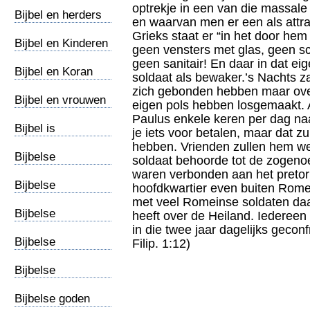
Gods
optrekje in een van die massal
Bijbel en herders
en waarvan men er een als attrac
Grieks staat er “in het door hem
Bijbel en Kinderen
geen vensters met glas, geen s
geen sanitair! En daar in dat ei
Bijbel en Koran
soldaat als bewaker.’s Nachts z
zich gebonden hebben maar overd
Bijbel en vrouwen
eigen pols hebben losgemaakt.
Paulus enkele keren per dag naa
Bijbel is
je iets voor betalen, maar dat z
meervoudig
hebben. Vrienden zullen hem 
Bijbelse
soldaat behoorde tot de zoge
begrafenis
waren verbonden aan het pretoriu
Bijbelse
hoofdkwartier even buiten Rome 
belastingen
met veel Romeinse soldaten daa
Bijbelse
heeft over de Heiland. Iedereen
gastvrijheid
in die twee jaar dagelijks gecon
Bijbelse
Filip. 1:12)
geselplaats
Bijbelse
gevangenis
Bijbelse goden