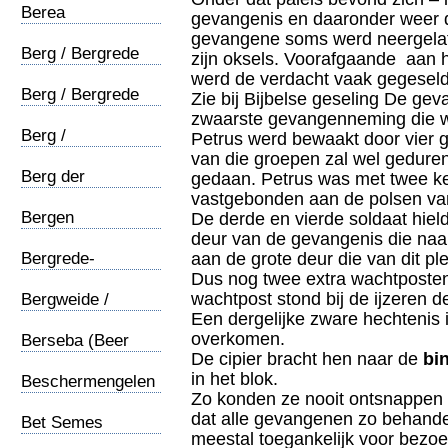
Berea
gevangenis en daaronder weer d
gevangene soms werd neergela
Berg / Bergrede
zijn oksels. Voorafgaande aan he
(1)
werd de verdacht vaak gegeseld
Berg / Bergrede
Zie bij Bijbelse geseling De ge
(2)
zwaarste gevangenneming die we
Berg /
Petrus werd bewaakt door vier g
Verheerlijking
van die groepen zal wel gedur
Berg der
gedaan. Petrus was met twee ke
verzzoeking
vastgebonden aan de polsen va
Bergen
De derde en vierde soldaat hiel
deur van de gevangenis die naar
Bergrede-
aan de grote deur die van dit pl
christendom
Dus nog twee extra wachtposten
wachtpost stond bij de ijzeren de
Bergweide /
Een dergelijke zware hechtenis i
Apostelen
overkomen.
Berseba (Beer
De cipier bracht hen naar de
bi
Sheba)
in het blok.
Beschermengelen
Zo konden ze nooit ontsnappen 
dat alle gevangenen zo behand
Bet Semes
meestal toegankelijk voor bezoe