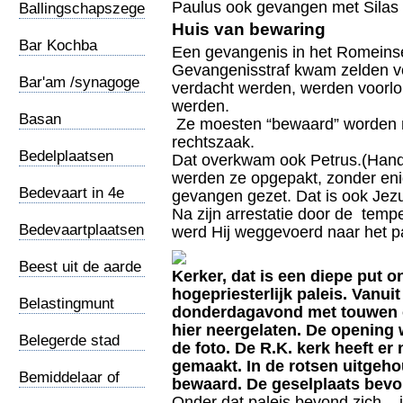
Paulus ook gevangen met Silas
Ballingschapszegel
Huis van bewaring
Bar Kochba
Een gevangenis in het Romeins
munten
Gevangenisstraf kwam zelden vo
Bar'am /synagoge
verdacht werden, werden voorlop
werden.
Basan
Ze moesten “bewaard” worden 
rechtszaak.
Bedelplaatsen
Dat overkwam ook Petrus.(Hand.
werden ze opgepakt, zonder en
Bedevaart in 4e
gevangen gezet. Dat is ook Je
eeuw
Na zijn arrestatie door de temp
Bedevaartplaatsen
werd Hij weggevoerd naar het pa
Beest uit de aarde
Kerker, dat is een diepe put 
hogepriesterlijk paleis. Vanui
Belastingmunt
donderdagavond met touwen o
hier neergelaten. De opening
Belegerde stad
de foto. De R.K. kerk heeft er
gemaakt. In de rotsen uitgeh
Bemiddelaar of
bewaard. De geselplaats bevo
Middelaar
Onder dat paleis bevond zich – 