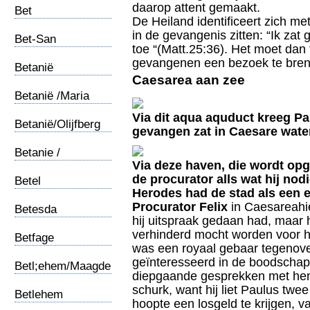
daarop attent gemaakt.
Bet
De Heiland identificeert zich me
Shemesh/Simson
in de gevangenis zitten: “Ik zat
Bet-San
toe “(Matt.25:36). Het moet dan
gevangenen een bezoek te bre
Betanië
Caesarea aan zee
Betanië /Maria
Via dit aqua aquduct kreeg Pau
Betanië/Olijfberg
gevangen zat in Caesare wate
Betanie /
Via deze haven, die wordt opg
Hemelvaart
de procurator alls wat hij nodi
Betel
Herodes had de stad als een 
Procurator Felix
in Caesareahie
Betesda
hij uitspraak gedaan had, maar hi
verhinderd mocht worden voor 
Betfage
was een royaal gebaar tegenove
geïnteresseerd in de boodschap
Betl;ehem/Maagdelijke
diepgaande gesprekken met hem
geboorte
schurk, want hij liet Paulus twee
Betlehem
hoopte een losgeld te krijgen, 