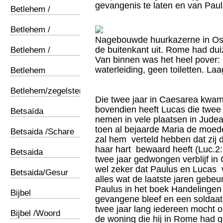
gevangenis te laten en van Paul
Betlehem /
Engelen (1)
Betlehem /
Engelen (2)
Nagebouwde huurkazerne in Ost
de buitenkant uit. Rome had du
Betlehem /
Van binnen was het heel pover: 
Panorama
waterleiding, geen toiletten. Laa
Betlehem
Pesachlam
Betlehem/zegelstempel
Die twee jaar in Caesarea kwa
bovendien heeft Lucas die twee j
Betsaïda
nemen in vele plaatsen in Judea
toen al bejaarde Maria de moe
Betsaida /Schare
zal hem verteld hebben dat zij
haar hart bewaard heeft (Luc.2:
Betsaida
twee jaar gedwongen verblijf in
Duiveluitbanning
wel zeker dat Paulus en Lucas 
Betsaida/Gesur
alles wat de laatste jaren gebeu
Paulus in het boek Handelingen l
Bijbel
gevangene bleef en een soldaat
twee jaar lang iedereen mocht 
Bijbel /Woord
de woning die hij in Rome had 