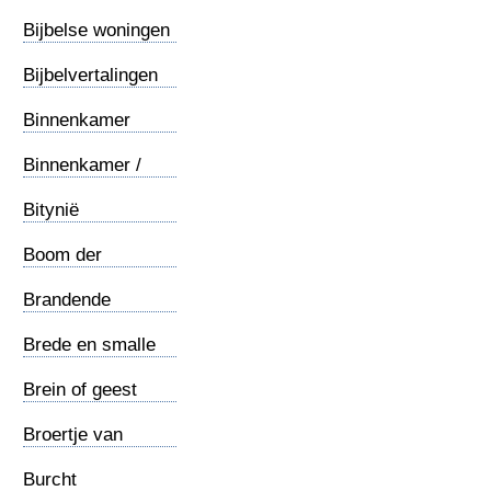
Petrus
Bijbelse woningen
Bijbelvertalingen
Binnenkamer
Binnenkamer /
Tameion
Bitynië
Boom der
kennis...
Brandende
braamstruik
Brede en smalle
weg
Brein of geest
Broertje van
Jezus
Burcht