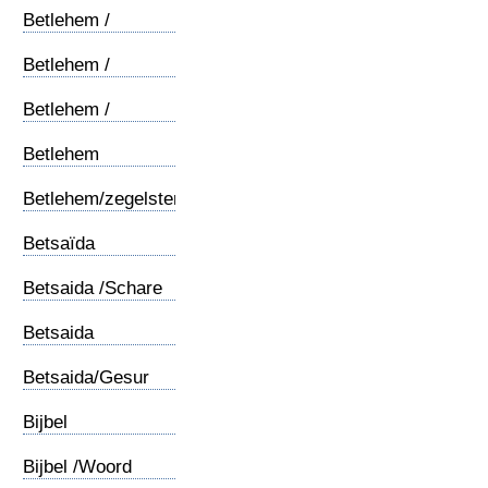
Betlehem /
Engelen (1)
Betlehem /
Engelen (2)
Betlehem /
Panorama
Betlehem
Pesachlam
Betlehem/zegelstempel
Betsaïda
Betsaida /Schare
Betsaida
Duiveluitbanning
Betsaida/Gesur
Bijbel
Bijbel /Woord