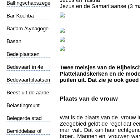
Jezus en Talitha
Ballingschapszegel
Jezus en de Samaritaanse (3 m
Bar Kochba
munten
Bar'am /synagoge
Basan
Bedelplaatsen
Bedevaart in 4e
Twee meisjes van de Bijbelsc
eeuw
Plattelandskerken en de mode
Bedevaartplaatsen
puilen uit. Dat zie je ook goed
Beest uit de aarde
Plaats van de vrouw
Belastingmunt
Wat is de plaats van de vrouw i
Belegerde stad
Zeegebied geldt de regel dat e
man valt. Dat kan haar echtgeno
Bemiddelaar of
broer.. Mannen en vrouwen ware
Middelaar