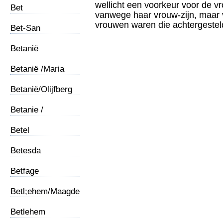
wellicht een voorkeur voor de vr
Bet
vanwege haar vrouw-zijn, maar v
Shemesh/Simson
vrouwen waren die achtergestel
Bet-San
Betanië
Betanië /Maria
Betanië/Olijfberg
Betanie /
Hemelvaart
Betel
Betesda
Betfage
Betl;ehem/Maagdelijke
geboorte
Betlehem