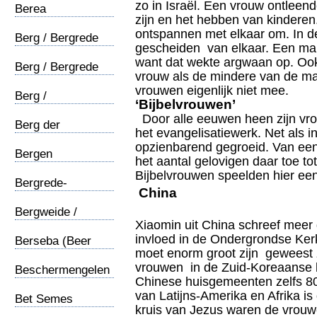
zo in Israël. Een vrouw ontleen
Berea
zijn en het hebben van kindere
ontspannen met elkaar om. In d
Berg / Bergrede
gescheiden van elkaar. Een ma
(1)
want dat wekte argwaan op. Oo
Berg / Bergrede
vrouw als de mindere van de ma
(2)
vrouwen eigenlijk niet mee.
Berg /
‘Bijbelvrouwen’
Verheerlijking
Door alle eeuwen heen zijn vro
Berg der
het evangelisatiewerk. Net als i
verzzoeking
opzienbarend gegroeid. Van ee
Bergen
het aantal gelovigen daar toe to
Bijbelvrouwen speelden hier ee
Bergrede-
China
christendom
Bergweide /
Xiaomin uit China schreef mee
Apostelen
invloed in de Ondergrondse Kerk
Berseba (Beer
moet enorm groot zijn geweest 
Sheba)
vrouwen in de Zuid-Koreaanse 
Beschermengelen
Chinese huisgemeenten zelfs 8
van Latijns-Amerika en Afrika is
Bet Semes
kruis van Jezus waren de vrouw