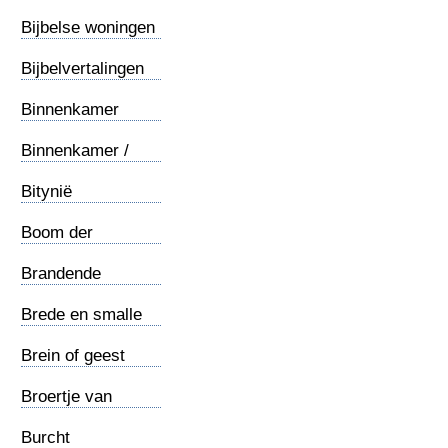
Petrus
Bijbelse woningen
Bijbelvertalingen
Binnenkamer
Binnenkamer /
Tameion
Bitynië
Boom der
kennis...
Brandende
braamstruik
Brede en smalle
weg
Brein of geest
Broertje van
Jezus
Burcht