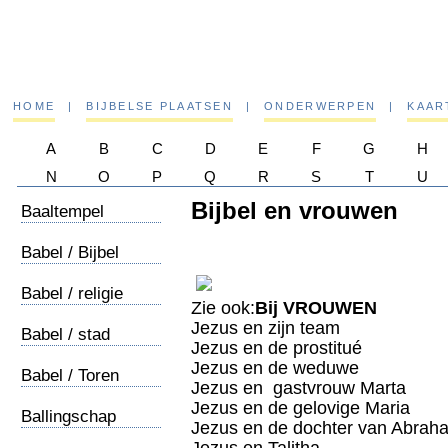
HOME
|
BIJBELSE PLAATSEN
|
ONDERWERPEN
|
KAAR
A
B
C
D
E
F
G
H
N
O
P
Q
R
S
T
U
Bijbel en vrouwen
Baaltempel
Babel / Bijbel
Babel / religie
Zie ook:
Bij VROUWEN
Jezus en zijn team
Babel / stad
Jezus en de prostitué
Jezus en de weduwe
Babel / Toren
Jezus en gastvrouw Marta
Jezus en de gelovige Maria
Ballingschap
Jezus en de dochter van Abrah