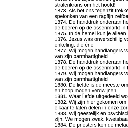
stralenkrans om het hoofd!
1873. Als het ons tegenzit trek
spelonken van een ragfijn zelfb
1874. De handdruk onderaan het
de boeren op de ossenmarkt in 
1875. In de hemel kun je alle
1876. Jezus was onverschillig voo
enkeling, die éne
1877. Wij mogen handlangers va
van zijn barmhartigheid
1878. De handdruk onderaan het
de boeren op de ossenmarkt in 
1879. Wij mogen handlangers va
van zijn barmhartigheid
1880. De liefde is de meeste omd
en hoop mogen verdwijnen
1881. Waar liefde uitgedeeld wor
1882. Wij zijn hier gekomen om
elkaar te laten delen in onze zo
1883. Wij geestelijk en psychisch
zijn. We mogen zwak, kwetsbaar
1884. De priesters kon de melaa