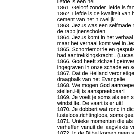
liefde is een hel
1861. Geloof zonder liefde is fa
1862. Liefde is de kwaliteit van 
cement van het huwelijk
1863. Jezus was een selfmade ra
de rabbijnenscholen
1864. Jezus komt in het verhaal 
maar het verhaal komt wel in Je
1865. Schorriemorrie en gespuis
had aantrekkingskracht . (Lucas
1866. God heeft zichzelf geïnve
ingegraven in onze schade en 
1867. Dat de Heiland verdrietige
draagbalk van het Evangelie
1868. We mogen God aanroepen, 
stellen.Hij is aanspreekbaar!
1869. Je voelt je soms als een 
windstilte. De vaart is er uit!
1870. Je dobbert wat rond in dic
lusteloos,richtingloos, soms gee
1871. Unieke momenten die als
verheffen vanuit de laagvlakte v
1872. In de Bijbel komen geen 