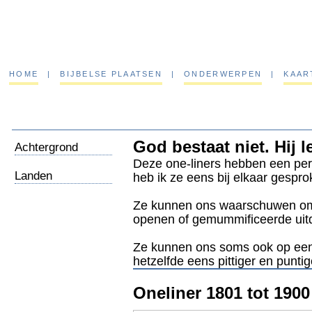
HOME
|
BIJBELSE PLAATSEN
|
ONDERWERPEN
|
KAAR
God bestaat niet. Hij le
Achtergrond
Deze one-liners hebben een per
Landen
heb ik ze eens bij elkaar gespro
Ze kunnen ons waarschuwen om ni
openen of gemummificeerde uitd
Ze kunnen ons soms ook op een 
hetzelfde eens pittiger en punti
Oneliner 1801 tot 1900