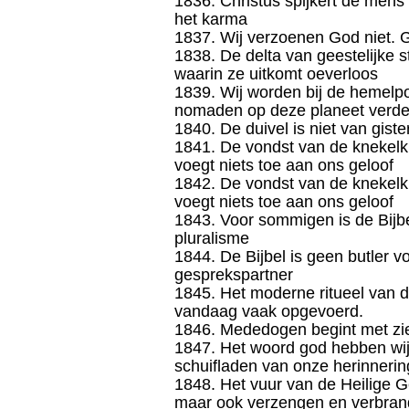
1836. Christus spijkert de mens
het karma
1837. Wij verzoenen God niet. G
1838. De delta van geestelijke 
waarin ze uitkomt oeverloos
1839. Wij worden bij de hemelpo
nomaden op deze planeet verder 
1840. De duivel is niet van gist
1841. De vondst van de knekelk
voegt niets toe aan ons geloof
1842. De vondst van de knekelk
voegt niets toe aan ons geloof
1843. Voor sommigen is de Bijbe
pluralisme
1844. De Bijbel is geen butler v
gesprekspartner
1845. Het moderne ritueel van d
vandaag vaak opgevoerd.
1846. Mededogen begint met zi
1847. Het woord god hebben wij
schuifladen van onze herinnerin
1848. Het vuur van de Heilige G
maar ook verzengen en verbra