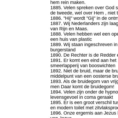
hem rein maken.
1885. Velen spreken over God sl
de tweede, wel over Hem , niet 
1886. "Hij" wordt "Gij" in de ont
1887. Wij Nederlanders zijn laa
van Rijn en Maas.
1888. Velen hebben wel een ope
een huis van plastic
1889. Wij staan ingeschreven in
burgerstand
1890. De Rechter is de Redder 
1891. Er komt een eind aan het
smeerlapperij van booswichten
1892. Niet de bruid, maar de br
middelpunt van een oosterse brui
1893. Als de bruidegom van vri
men Daar komt de bruidegom!
1894. Velen zijn onder de hypn
levensgevoel in coma geraakt
1895. Er is een groot verschil 
en modern toilet met zitvlakspro
1896. Onze ergernis aan Jezus 