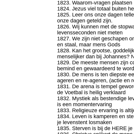
1823. Waarom-vragen plaatsen 
1824. Jezus viel totaal buiten 
1825. Leer ons onze dagen tellen
onze dagen geteld zijn.
1826. Wij kunnen met de stopwa
levensseconden niet meten
1827. We zijn niet geschapen om
en staal, maar mens Gods
1828. Kan het grootse, goddelijk
menselijker dan bij Johannes? 
1829. De meeste mensen zijn co
bemind en gewaardeerd te word
1830. De mens is ten diepste ee
ageren en re-ageren, (actie en r
1831. De arena is tempel gewor
de Voetbal is heilig verklaard
1832. Mystiek als bestendige le
is een momentervaring
1833. Religieuze ervaring is al
1834. Leven is kamperen en ste
je levenstent losmaken
1835. Sterven is bij de HERE je