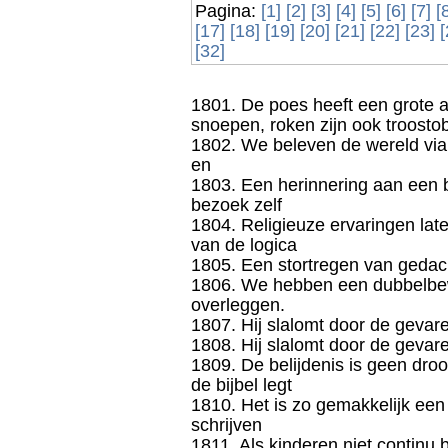
Pagina:
[1]
[2]
[3]
[4]
[5]
[6]
[7]
[8
[17]
[18]
[19]
[20]
[21]
[22]
[23]
[
[32]
1801. De poes heeft een grote 
snoepen, roken zijn ook troostob
1802. We beleven de wereld via
en
1803. Een herinnering aan een b
bezoek zelf
1804. Religieuze ervaringen late
van de logica
1805. Een stortregen van gedach
1806. We hebben een dubbelbew
overleggen.
1807. Hij slalomt door de gevar
1808. Hij slalomt door de gevar
1809. De belijdenis is geen dro
de bijbel legt
1810. Het is zo gemakkelijk een 
schrijven
1811. Als kinderen niet contin