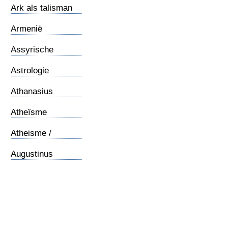
Ark als talisman
(foto)
Armenië
Assyrische
christenen
Astrologie
Athanasius
Atheïsme
Atheisme /
Philipse
Augustinus