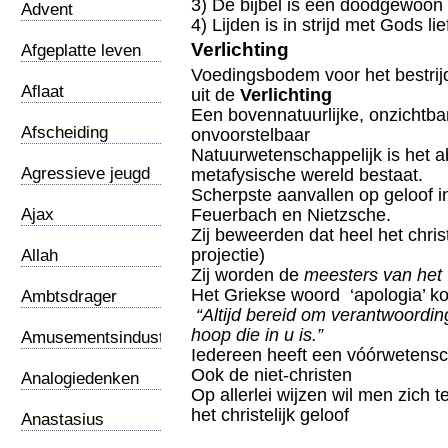
3) De bijbel is een doodgewoon
Advent
4) Lijden is in strijd met Gods li
Verlichting
Afgeplatte leven
Voedingsbodem voor het bestrijd
Aflaat
uit de
Verlichting
Een bovennatuurlijke, onzichtba
Afscheiding
onvoorstelbaar
Natuurwetenschappelijk is het 
Agressieve jeugd
metafysische wereld bestaat.
Scherpste aanvallen op geloof
Ajax
Feuerbach en Nietzsche.
Zij beweerden dat heel het christ
projectie)
Allah
Zij worden de
meesters van het
Het Griekse woord ‘apologia’ ko
Ambtsdrager
“Altijd bereid om verantwoordin
hoop die in u is.”
Amusementsindustrie
Iedereen heeft een vóórwetensch
Ook de niet-christen
Analogiedenken
Op allerlei wijzen wil men zich 
het christelijk geloof
Anastasius
Veluanus