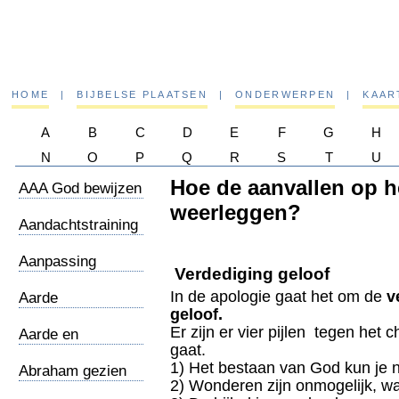
HOME
|
BIJBELSE PLAATSEN
|
ONDERWERPEN
|
KAAR
A
B
C
D
E
F
G
H
N
O
P
Q
R
S
T
U
Hoe de aanvallen op he
AAA God bewijzen
weerleggen?
Aandachtstraining
Aanpassing
Verdediging geloof
In de apologie gaat het om de
v
Aarde
geloof.
Er zijn er vier pijlen tegen het 
Aarde en
gaat.
wereldbeeld
1) Het bestaan van God kun je n
Abraham gezien
2) Wonderen zijn onmogelijk, wa