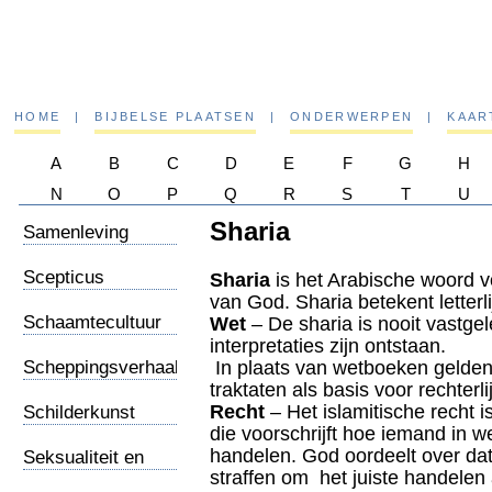
HOME
|
BIJBELSE PLAATSEN
|
ONDERWERPEN
|
KAAR
A
B
C
D
E
F
G
H
N
O
P
Q
R
S
T
U
Sharia
Samenleving
Scepticus
Sharia
is het Arabische woord v
van God. Sharia betekent letterl
Schaamtecultuur
Wet
– De sharia is nooit vastgel
interpretaties zijn ontstaan.
Scheppingsverhaal
In plaats van wetboeken gelden 
traktaten als basis voor rechterl
Recht
– Het islamitische recht i
Schilderkunst
die voorschrijft hoe iemand in 
handelen. God oordeelt over da
Seksualiteit en
straffen om het juiste handelen 
religie