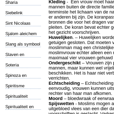
Kleding
- Een vrouw moet haar 
Sharia
mannen buiten de directe fami
tenminste het lichaam van de na
Siebelink
er anderen bij zijn. De koranpa
bronnen die voor het dragen v
Sint Nicolaas
pleiten. De koran bevat echter 
het gezicht voorschrijven.
Sjalom aleichem
Huwelijken
. – Huwelijken worde
getuigen gesloten. Dat moeten 
Slang als symbool
moslimman mag een christelijke
moslimvrouw echter alleen ee
Slaven en
maximaal vier vrouwen gehuwd z
slavernij
Ondergeschikt
– Vrouwen zijn p
Soteria
mannen, maar kunnen wel vrijeli
beschikken. Het is haar niet ver
Spinoza en
verrichten.
spinozisten
Echtscheiding
– Echtscheiding 
Spiritisme
eenvoudig, vrouwen kunnen uits
rechter van haar man afkomen.
Spiritualiteit
Moord
– bloedwraak of eerwraak
Spijswetten
- Moslims mogen al
Spiritualiteit en
uitgebloed vlees van een dier da
prediking
voorschriften is geslacht. Vark