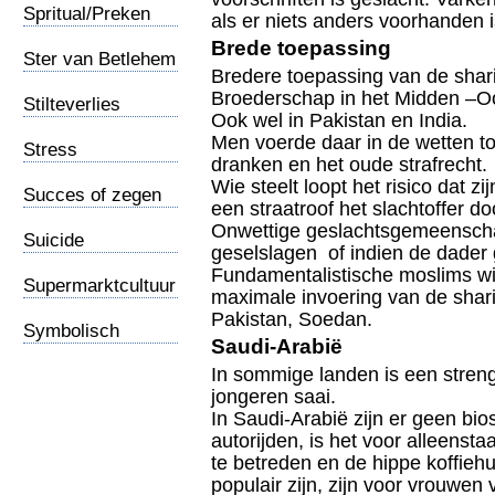
Spritual/Preken
als er niets anders voorhanden is
Brede toepassing
Ster van Betlehem
Bredere toepassing van de shar
Broederschap in het Midden –O
Stilteverlies
Ook wel in Pakistan en India.
Men voerde daar in de wetten to
Stress
dranken en het oude strafrecht.
Wie steelt loopt het risico dat z
Succes of zegen
een straatroof het slachtoffer doo
Onwettige geslachtsgemeenscha
Suicide
geselslagen of indien de dader
Fundamentalistische moslims will
Supermarktcultuur
maximale invoering van de shar
Pakistan, Soedan.
Symbolisch
Saudi-Arabië
universum
In sommige landen is een streng
jongeren saai.
In Saudi-Arabië zijn er geen b
autorijden, is het voor alleens
te betreden en de hippe koffiehu
populair zijn, zijn voor vrouwe