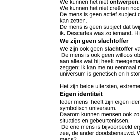
We kunnen het niet
ontwerpen
.
We kunnen het niet creëren noc
De mens is geen actief subject d
kan zetten.
De mens is geen subject dat twij
ik. Descartes was zo iemand. Hi
We zijn geen slachtoffer
We zijn ook geen
slachtoffer
va
De mens is ook geen willoos obj
aan alles wat hij heeft meegema
zeggen; ik kan me nu eenmaal n
universum is genetisch en histo
Het zijn beide uitersten, extremen
Eigen identiteit
Ieder mens heeft zijn eigen ident
symbolisch universum.
Daarom kunnen mensen ook zo v
situaties en gebeurtenissen.
De ene mens is bijvoorbeeld er
zee, de ander doodsbenauwd. Wa
mens?