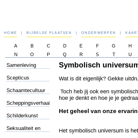
HOME
|
BIJBELSE PLAATSEN
|
ONDERWERPEN
|
KAAR
A
B
C
D
E
F
G
H
N
O
P
Q
R
S
T
U
Symbolisch universu
Samenleving
Scepticus
Wat is dit eigenlijk? Gekke uitdr
Schaamtecultuur
Toch heb jij ook een symbolisc
hoe je denkt en hoe je je gedraa
Scheppingsverhaal
Het geheel van onze ervarin
Schilderkunst
Seksualiteit en
Het symbolisch universum is he
religie