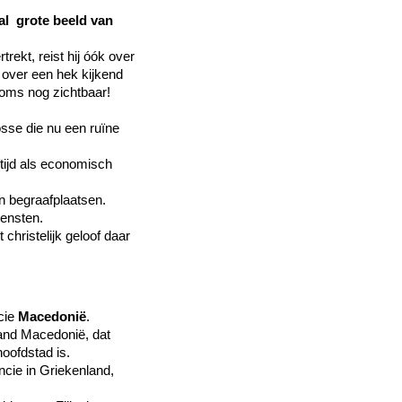
al grote beeld van
trekt, reist hij óók over
e over een hek kijkend
soms nog zichtbaar!
osse die nu een ruïne
 tijd als economisch
n begraafplaatsen.
ensten.
christelijk geloof daar
cie
Macedonië
.
land Macedonië, dat
oofdstad is.
cie in Griekenland,