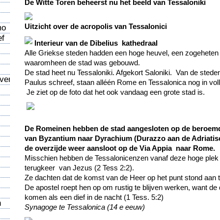
De Witte Toren beheerst nu het beeld van Tessaloniki
s
Uitzicht over de acropolis van Tessalonici
mo
ef
Interieur van de Dibelius kathedraal
Alle Griekse steden hadden een hoge heuvel, een zogehete
waaromheen de stad was gebouwd.
De stad heet nu Tessaloniki. Afgekort Saloniki. Van de sted
aven
Paulus schreef, staan alléén Rome en Tessalonica nog in voll
Je ziet op de foto dat het ook vandaag een grote stad is.
De Romeinen hebben de stad aangesloten op de beroemde
van Byzantium naar Dyrachium (Durazzo aan de Adriatisc
de overzijde weer aansloot op de Via Appia naar Rome.
Misschien hebben de Tessalonicenzen vanaf deze hoge plek 
terugkeer van Jezus (2 Tess 2:2).
Ze dachten dat de komst van de Heer op het punt stond aan 
De apostel roept hen op om rustig te blijven werken, want de
komen als een dief in de nacht (1 Tess. 5:2)
n
Synagoge te Tessalonica (14 e eeuw)