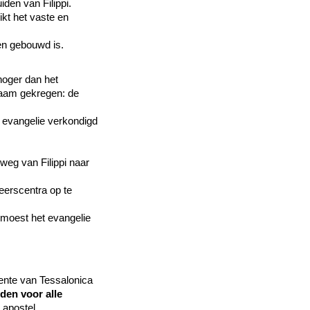
den van Filippi.
kt het vaste en
gen gebouwd is.
hoger dan het
naam gekregen: de
 evangelie verkondigd
eg van Filippi naar
eerscentra op te
 moest het evangelie
eente van Tessalonica
den voor alle
e apostel.