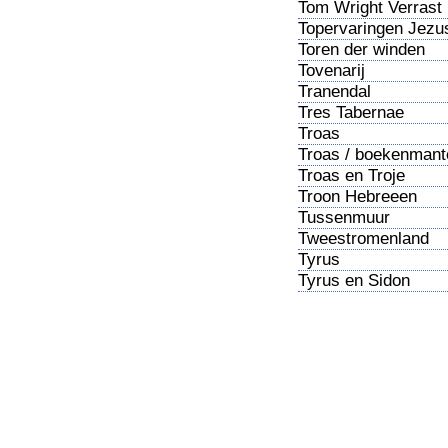
Tom Wright Verrast
door hoop
Topervaringen Jezu
Toren der winden
Tovenarij
Tranendal
Tres Tabernae
Troas
Troas / boekenmant
Troas en Troje
Troon Hebreeen
Tussenmuur
afgebroken
Tweestromenland
Tyrus
Tyrus en Sidon