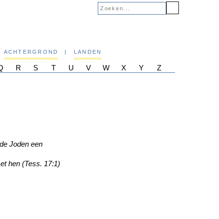
ACHTERGROND
|
LANDEN
Q
R
S
T
U
V
W
X
Y
Z
r de Joden een
et hen (Tess. 17:1)