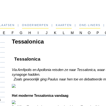
PLAATSEN
|
ONDERWERPEN
|
KAARTEN
|
ONE-LINERS
|
E
F
G
H
I
J
K
L
M
N
O
P
Tessalonica
Tessalonica
Via Amfipolis en Apollonia reisden ze naar Tessalonica, waa
synagoge hadden.
Zoals gewoonlijk ging Paulus naar hen toe en debatteerde m
Het moderne Tessalonica vandaag
a