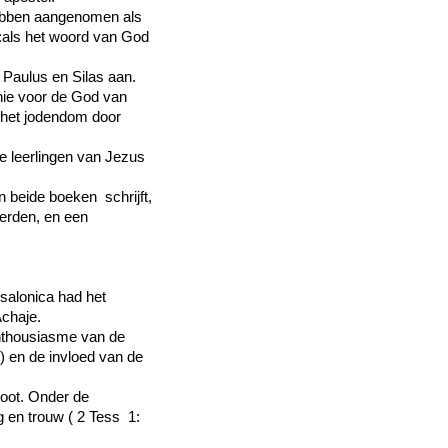
 hebben aangenomen als
s:als het woord van God
 Paulus en Silas aan.
ie voor de God van
j het jodendom door
e leerlingen van Jezus
ijn beide boeken schrijft,
eerden, en een
salonica had het
Achaje.
enthousiasme van de
 en de invloed van de
root. Onder de
g en trouw ( 2 Tess 1: