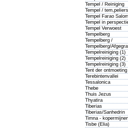
Tempel / Reiniging
Tempel / tem,pelier
Tempel Farao Salo
Tempel in perspecti
Tempel Verwoest
Tempelberg
Tempelberg /
Overzicht
Tempelberg/Afgegr
Tempelreiniging (1)
Tempelreiniging (2)
Tempelreiniging (3)
Tent der ontmoeting
Terebintenvallei
Tessalonica
Thebe
Thuis Jezus
Thyatira
Tiberias
Tiberias/Sanhedrin
Timna - kopermijne
Salomo
Tisbe (Elia)