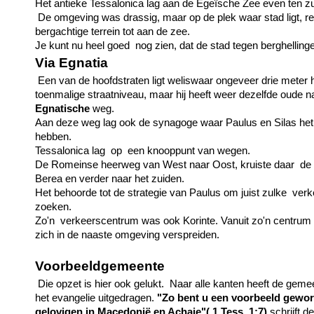
Het antieke Tessalonica lag aan de Egeïsche Zee even ten zui
De omgeving was drassig, maar op de plek waar stad ligt, rei
bergachtige terrein tot aan de zee.
Je kunt nu heel goed nog zien, dat de stad tegen berghellin
Via Egnatia
Een van de hoofdstraten ligt weliswaar ongeveer drie meter 
toenmalige straatniveau, maar hij heeft weer dezelfde oude 
Egnatische
weg.
Aan deze weg lag ook de synagoge waar Paulus en Silas het
hebben.
Tessalonica lag op een knooppunt van wegen.
De Romeinse heerweg van West naar Oost, kruiste daar de w
Berea en verder naar het zuiden.
Het behoorde tot de strategie van Paulus om juist zulke verk
zoeken.
Zo'n verkeerscentrum was ook Korinte. Vanuit zo'n centrum
zich in de naaste omgeving verspreiden.
Voorbeeldgemeente
Die opzet is hier ook gelukt. Naar alle kanten heeft de gem
het evangelie uitgedragen.
"Zo bent u een voorbeeld gewor
gelovigen in Macedonië en Achaje"( 1 Tess. 1:7)
schrijft d