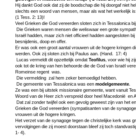
Hij dankt God ook dat zij de boodschap die hij doorgaf niet
slechts een woord van mensen, maar als wat het werkelijk i
(1 Tess. 2: 13)!
Veel Grieken die God vereerden sloten zich in Tessalonica bij
Die Grieken waren mensen die weliswaar een grote sympath
Israël hadden, maar zich niet officieel hadden aangesloten bi
besnijdenis, doop en offer.
Er was ook een groot aantal vrouwen uit de hogere kringen di
werden. Ook zij sloten zich bij Paulus aan. (Hand. 17: 4)
Lucas vermeldt dit opzettelijk omdat
Teofilus
, voor wie hij z
ook tot de kring van hen behoorde die de God van Israël ver
Romeinse regent was.
Die vermelding zal hem zeker bemoedigd hebben.
De gemeente van Tessalonica was een
modelgemeente
.
Ze was een bij uitstek missionaire gemeente, want vanuit Tes
Woord van de Heer zich verspreid door heel Macedonië en 
Dat zal zonder twijfel ook een gevolg geweest zijn van het 
Grieken die God vereerden (sympatisanten van de synagoge)
vrouwen uit de hogere kringen.
Het verzet van de synagoge tegen de christelijke kerk was g
vervolgingen die zij moest doorstaan bleef zij toch standvasti
1- 4).