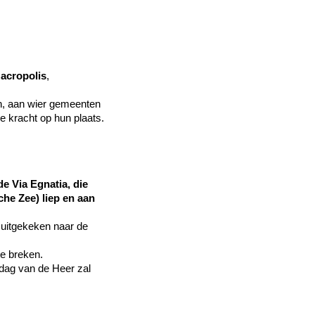
n
acropolis
,
en, aan wier gemeenten
e kracht op hun plaats.
 Via Egnatia, die
he Zee) liep en aan
uitgekeken naar de
te breken.
 dag van de Heer zal