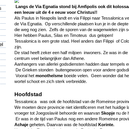
Langs de Via Egnatia stond bij Amfipolis ook dit kolossa
s
een leeuw uit de 4 e eeuw voor Christus!!
Als Paulus in Neapolis landt en via Filippi naar Tessalonica ver
de Via Egnatia. Op verschillende plaatsen kun je in de diept
die weg nog zien. Zelfs de sporen van de wagenwielen zijn 
Hier hebben Paulus, Silas en Timoteus dus gelopen!
Tessalonica is een grote stad. Heel anders dan Filippi of Col
el
zijn.
De stad heeft zeker een half miljoen inwoners. Ze was in die
centrum veel belangrijker dan Athene.
Aanhangers van allerlei godsdiensten hadden daar tempels e
De Grieken stonden buitengewoon open voor andere godsdi
Vooral het
monotheïsme
boeide velen. Geen wonder dat het 
wortel schoot en zich sterk verbreidde.
Hoofdstad
Tessalonica was ook de hoofdstad van de Romeinse provin
We moeten deze provincie niet identificeren met het huidige 
vroeger tot Joegoslavië behoorde en waarvan
Skopje
nu de h
Er was in de tijd van Paulus nog een andere Romeinse provin
Achaje
geheten
.
Daarvan was de hoofdstad
Korinte.