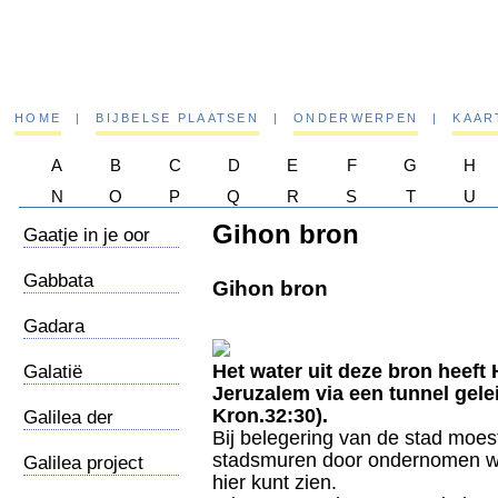
HOME
|
BIJBELSE PLAATSEN
|
ONDERWERPEN
|
KAAR
A
B
C
D
E
F
G
H
N
O
P
Q
R
S
T
U
Gihon bron
Gaatje in je oor
Gabbata
Gihon bron
Gadara
Het water uit deze bron heeft
Galatië
Jeruzalem via een tunnel gele
Kron.32:30).
Galilea der
Bij belegering van de stad moes
heidenen
stadsmuren door ondernomen wor
Galilea project
hier kunt zien.