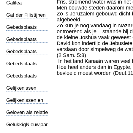
Fris, stromend water was in het
Galilea
Men bouwde steden daarom meest
werkgebied van
Zo is Jeruzalem gebouwd dicht b
Jezus
Gat der Filistijnen
afgebeeld.
Zo kun je nog vandaag in Naza
Gebedsplaats
ontroerend als je – staande bij 
/Vrouwen
de kleine Joshua vaak geweest 
Gebedsplaats
David kon indertijd de Jebusiet
/Wraakpsalmen
verslaan door simpelweg de wate
Gebedsplaats
(2 Sam. 5:8)
Auteurs
In het land Kanaän waren veel
Gebedsplaats
Hoe heel anders dan in Egypte, w
Filippi
bevloeid moest worden (Deut.11
Gebedsplaats
Hogepreister
Gelijkenissen
Gelijkenissen en
archeologie
Geloven als relatie
GelukkigNieuwjaar