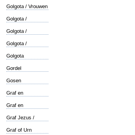
Golgota / Vrouwen
Golgota /
Aardrijkskundig
Golgota /
Sluitsteen
Golgota /
Verzoening
Golgota
Achterberg
Gordel
Gosen
Graf en
opstanding (1)
Graf en
opstanding (2)
Graf Jezus /
Lijkwade
Graf of Urn