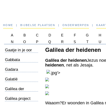
HOME
|
BIJBELSE PLAATSEN
|
ONDERWERPEN
|
KAAR
A
B
C
D
E
F
G
H
N
O
P
Q
R
S
T
U
Galilea der heidenen
Gaatje in je oor
Gabbata
Galilea der heidenen
Jezus no
heidenen
, net als Jesaja.
Gadara
.jpg'>
Galatië
Galilea der
heidenen
Galilea project
Waaom?Er woonden in Galilea n