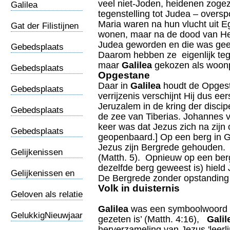
veel niet-Joden, heidenen zoge
Galilea
tegenstelling tot Judea – overs
werkgebied van
Maria waren na hun vlucht uit E
Jezus
Gat der Filistijnen
wonen, maar na de dood van He
Judea geworden en die was geen
Gebedsplaats
Daarom hebben ze eigenlijk tege
/Vrouwen
maar
Galilea
gekozen als woonp
Gebedsplaats
Opgestane
/Wraakpsalmen
Daar in
Galilea
houdt de Opgest
Gebedsplaats
verrijzenis verschijnt Hij dus eer
Auteurs
Jeruzalem in de kring der disci
Gebedsplaats
de zee van Tiberias. Johannes ve
Filippi
keer was dat Jezus zich na zijn
Gebedsplaats
geopenbaard.] Op een berg in Ga
Hogepreister
Jezus zijn Bergrede gehouden. 
Gelijkenissen
(Matth. 5). Opnieuw op een berg
dezelfde berg geweest is) hield
Gelijkenissen en
De Bergrede zonder opstanding i
archeologie
Volk in duisternis
Geloven als relatie
Galilea
was een symboolwoord vo
GelukkigNieuwjaar
gezeten is’ (Matth. 4:16),
Galil
herverzameling van Jezus 'leer