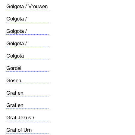
Golgota / Vrouwen
Golgota /
Aardrijkskundig
Golgota /
Sluitsteen
Golgota /
Verzoening
Golgota
Achterberg
Gordel
Gosen
Graf en
opstanding (1)
Graf en
opstanding (2)
Graf Jezus /
Lijkwade
Graf of Urn