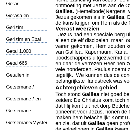
Gerar
ontmoeting met Jezus aan de O
Galilea.
(Hemelbode)Nergens wa
Gerasa en
Jezus gekomen als in
Galilea
. 
Gerasenen
de kans krijgen om Hem als de
Gerizim
Verrast weerzien
Jezus had een speciale berg u
Gerizim en Ebal
alleen de elf discipelen maar o
waren gekomen, Hem zouden ku
Getal 1.000
van Galilea, Kapernaum, Kana, 
boodschappers uitgezwermd om 
Getal 666
en daar de verrezen Heer hen z
vele honderden. Paulus noemt z
Getallen in
tegelijk. We kunnen dus de conc
Openbaring
belangrijkste landstreek was v
Getsemane /
Achtergebleven gebied
Aardrijkskundig
Toch stond
Galilea
niet goed bek
Getsemane / en
zeiden: De Christus komt toch ni
Jezus
dat Hij komt uit het dorp Betle
Getsemane
opneemt voor Jezus, honen de 
/Voorbede
maken hem belachelijk: Komt u
Getsemane/Mysterie
en zie, dat uit
Galilea
geen profe
de volgelingen in
Galilea
kwam i