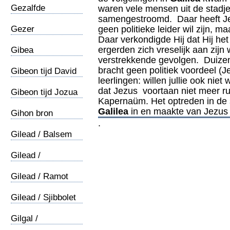
Gezalfde
waren vele mensen uit de stadje
/gezalfden
samengestroomd. Daar heeft Jezu
Gezer
geen politieke leider wil zijn, maar
Daar verkondigde Hij dat Hij he
ergerden zich vreselijk aan zij
Gibea
verstrekkende gevolgen. Duizen
bracht geen politiek voordeel (J
Gibeon tijd David
leerlingen: willen jullie ook n
dat Jezus voortaan niet meer r
Gibeon tijd Jozua
Kapernaüm. Het optreden in de 
Galilea
in en maakte van Jezus
Gihon bron
.
Gilead / Balsem
Gilead /
Jeftasdochter
Gilead / Ramot
Gilead / Sjibbolet
Gilgal /
Besnijdenis