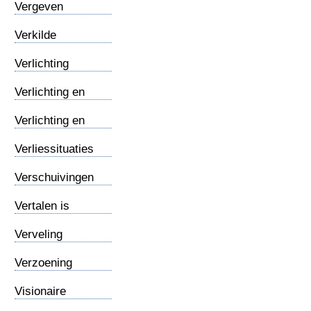
Vergeven
Verkilde
samenleving
Verlichting
Verlichting en
psalmberijming
Verlichting en
vooruitgangsgelóóf
Verliessituaties
Verschuivingen
Vertalen is
verraden
Verveling
Verzoening
Visionaire
ervaringen van