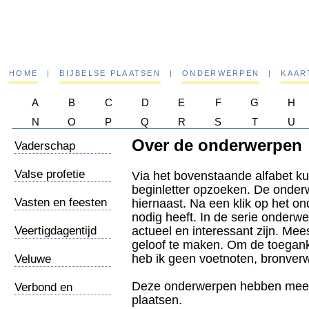
HOME
|
BIJBELSE PLAATSEN
|
ONDERWERPEN
|
KAAR
A
B
C
D
E
F
G
H
N
O
P
Q
R
S
T
U
Over de onderwerpen
Vaderschap
Valse profetie
Via het bovenstaande alfabet k
beginletter opzoeken. De onder
Vasten en feesten
hiernaast. Na een klik op het on
nodig heeft. In de serie onderwe
Veertigdagentijd
actueel en interessant zijn. Mees
geloof te maken. Om de toeganke
heb ik geen voetnoten, bronver
Veluwe
Deze onderwerpen hebben meest
Verbond en
plaatsen.
verbondenheid