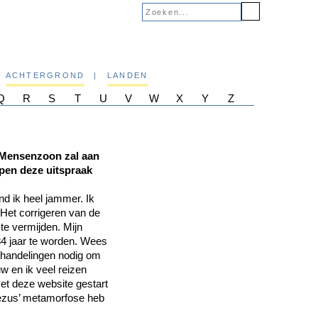
ACHTERGROND
|
LANDEN
Q
R
S
T
U
V
W
X
Y
Z
e Mensenzoon zal aan
pen deze uitspraak
nd ik heel jammer. Ik
 Het corrigeren van de
 te vermijden. Mijn
 84 jaar te worden. Wees
s handelingen nodig om
w en ik veel reizen
et deze website gestart
Jezus’ metamorfose heb