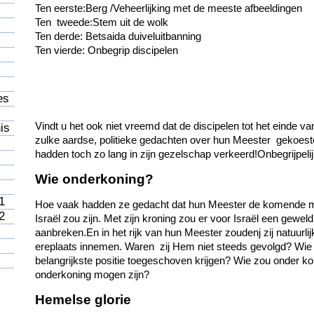
Ten eerste:Berg /Veheerlijking met de meeste afbeeldingen
Ten tweede:Stem uit de wolk
Ten derde: Betsaida duiveluitbanning
Ten vierde: Onbegrip discipelen
es
Vindt u het ook niet vreemd dat de discipelen tot het einde v
is
zulke aardse, politieke gedachten over hun Meester gekoes
hadden toch zo lang in zijn gezelschap verkeerd!Onbegrijpelij
Wie onderkoning?
1
Hoe vaak hadden ze gedacht dat hun Meester de komende 
2
Israël zou zijn. Met zijn kroning zou er voor Israël een geweld
aanbreken.En in het rijk van hun Meester zoudenj zij natuurlij
ereplaats innemen. Waren zij Hem niet steeds gevolgd? Wie
belangrijkste positie toegeschoven krijgen? Wie zou onder k
onderkoning mogen zijn?
Hemelse glorie