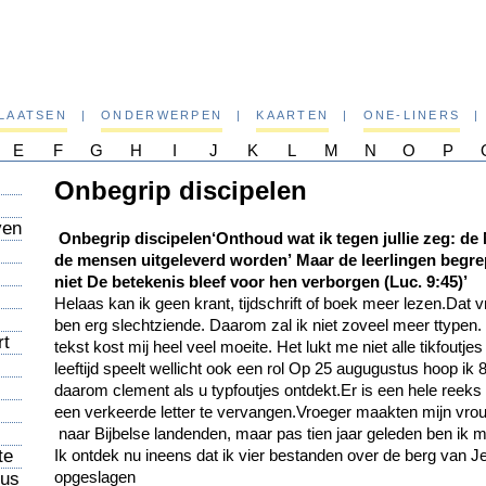
PLAATSEN
|
ONDERWERPEN
|
KAARTEN
|
ONE-LINERS
|
E
F
G
H
I
J
K
L
M
N
O
P
Onbegrip discipelen
ven
Onbegrip discipelen
‘Onthoud wat ik tegen jullie zeg: d
de mensen uitgeleverd worden’
Maar de leerlingen begre
niet De betekenis bleef voor hen verborgen (Luc. 9:45)’
Helaas kan ik geen krant, tijdschrift of boek meer lezen.Dat v
ben erg slechtziende. Daarom zal ik niet zoveel meer ttypen.
rt
tekst kost mij heel veel moeite. Het lukt me niet alle tikfoutjes
leeftijd speelt wellicht ook een rol Op 25 augugustus hoop ik
daarom clement als u typfoutjes ontdekt.Er is een hele reek
een verkeerde letter te vervangen.Vroeger maakten mijn vrou
naar Bijbelse landenden, maar pas tien jaar geleden ben ik m
te
Ik ontdek nu ineens dat ik vier bestanden over de berg van 
opgeslagen
zus