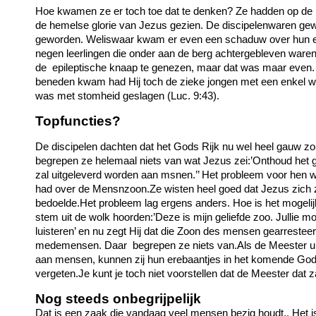
Hoe kwamen ze er toch toe dat te denken? Ze hadden op de b
de hemelse glorie van Jezus gezien. De discipelenwaren gew
geworden. Weliswaar kwam er even een schaduw over hun e
negen leerlingen die onder aan de berg achtergebleven waren 
de epileptische knaap te genezen, maar dat was maar even.
beneden kwam had Hij toch de zieke jongen met een enkel 
was met stomheid geslagen (Luc. 9:43).
Topfuncties?
De discipelen dachten dat het Gods Rijk nu wel heel gauw 
begrepen ze helemaal niets van wat Jezus zei:’Onthoud he
zal uitgeleverd worden aan msnen.’’ Het probleem voor hen w
had over de Mensnzoon.Ze wisten heel goed dat Jezus zich 
bedoelde.Het probleem lag ergens anders. Hoe is het mogelijk 
stem uit de wolk hoorden:’Deze is mijn geliefde zoo. Jullie 
luisteren’ en nu zegt Hij dat die Zoon des mensen gearrestee
medemensen. Daar begrepen ze niets van.Als de Meester ui
aan mensen, kunnen zij hun erebaantjes in het komende Gods
vergeten.Je kunt je toch niet voorstellen dat de Meester dat z
Nog steeds onbegrijpelijk
Dat is een zaak die vandaag veel mensen bezig houdt.. Het i