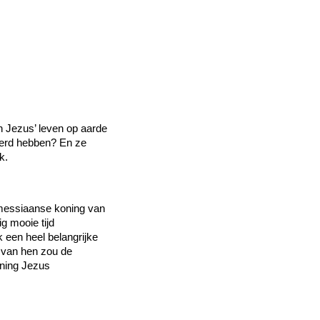
an Jezus’ leven op aarde
terd hebben? En ze
k.
messiaanse koning van
ig mooie tijd
k een heel belangrijke
 van hen zou de
oning Jezus