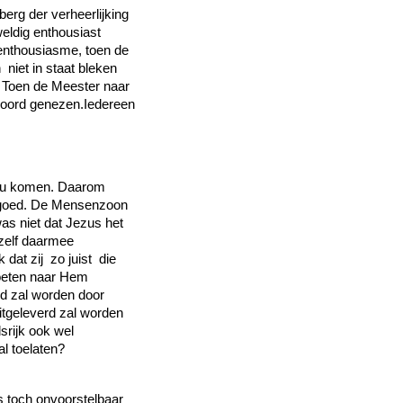
erg der verheerlijking
eldig enthousiast
nthousiasme, toen de
niet in staat bleken
 Toen de Meester naar
woord genezen.Iedereen
zou komen. Daarom
t goed. De Mensenzoon
as niet dat Jezus het
zelf daarmee
dat zij zo juist die
moeten naar Hem
rd zal worden door
tgeleverd zal worden
rijk ook wel
al toelaten?
s toch onvoorstelbaar