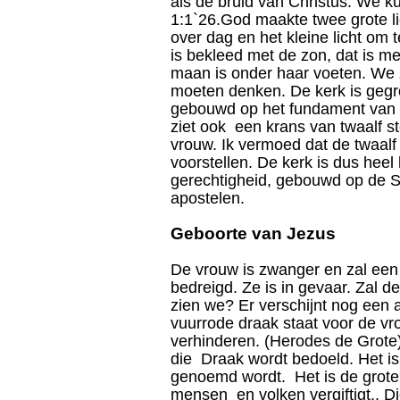
als de bruid van Christus. We 
1:1`26.God maakte twee grote li
over dag en het kleine licht om
is bekleed met de zon, dat is m
maan is onder haar voeten. We
moeten denken. De kerk is gegro
gebouwd op het fundament van 
ziet ook een krans van twaalf s
vrouw. Ik vermoed dat de twaalf
voorstellen. De kerk is dus heel b
gerechtigheid, gebouwd op de Sc
apostelen.
Geboorte van Jezus
De vrouw is zwanger en zal een
bedreigd. Ze is in gevaar. Zal 
zien we? Er verschijnt nog een 
vuurrode draak staat voor de vr
verhinderen. (Herodes de Grote).
die Draak wordt bedoeld. Het is
genoemd wordt. Het is de grote 
mensen en volken vergiftigt.. D