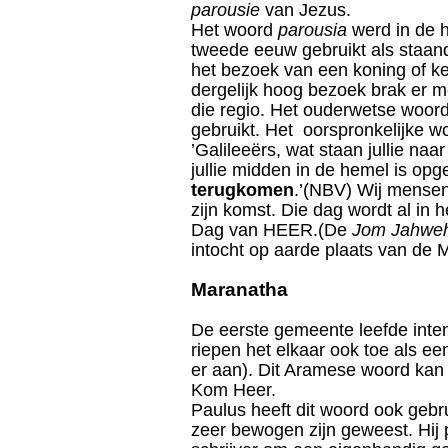
parousie
van Jezus.
Het woord
parousia
werd in de h
tweede eeuw gebruikt als staan
het bezoek van een koning of kei
dergelijk hoog bezoek brak er 
die regio. Het ouderwetse woor
gebruikt. Het oorspronkelijke w
’Galileeërs, wat staan jullie naa
jullie midden in de hemel is op
terugkomen
.’(NBV) Wij mensen
zijn komst. Die dag wordt al i
Dag van HEER.(De
Jom Jahwe
intocht op aarde plaats van de 
Maranatha
De eerste gemeente leefde inten
riepen het elkaar ook toe als e
er aan). Dit Aramese woord kan
Kom Heer.
Paulus heeft dit woord ook gebru
zeer bewogen zijn geweest. Hij p