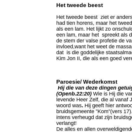
Het tweede beest
Het tweede beest ziet er anders 
had tien horens, maar het tweed
als een lam. Het lijkt zo onschuldi
een lam, maar het spreekt als de
de stem der valse profetie de va
invloed,want het weet de massa
dat is die goddelijke staatsalm
Kim Jon II, die als een goed ve
Paroesie/ Wederkomst
Hij die van deze dingen getui
(Openb.22:20)
Wie is Hij die va
levende Heer Zelf, die al vanaf
woord was
.
Hij geeft hier antw
bruidsgemeente ”Kom”(vers 17). 
intens verheugd dat zijn bruids
verlangt!
De alles en allen overweldigend