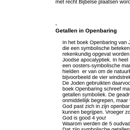
met recht Bijbelse plaatsen wor
·
Getallen in Openbaring
In het boek Openbaring van 
die een symbolische beteken
rekenkundig opgevat worden.
Joodse apocalyptiek. In hee
een oosters-symbolische man
hielden er van om de natuurk
bijvoorbeeld de vier windstr
De Joden gebruikten daarvoo
boek Openbaring schreef ma
getallen symboliek. De gead
onmiddellijk begrepen, maar 
God past zich in zijn openba
kunnen begrijpen. Vroeger zo
God is good 4 you!
Waarom werden de 5 oudvade
Dat zijn symbolische getallen