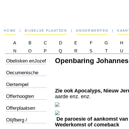
HOME
|
BIJBELSE PLAATSEN
|
ONDERWERPEN
|
KAAR
A
B
C
D
E
F
G
H
N
O
P
Q
R
S
T
U
Openbaring Johannes
Obelisken enJozef
Oecumenische
Concilies
Oertempel
opgegraven
Zie ook Apocalyps, Nieuw Jeru
Offerhoogten
aarde enz. enz.
Offerplaatsen
De paroesie of aankomst van
Olijfberg /
Wederkomst of comeback
Plaatsbeschrijving