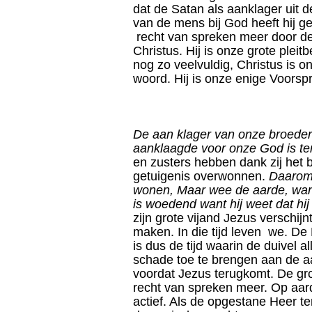
dat de Satan als aanklager uit d
van de mens bij God heeft hij g
recht van spreken meer door de
Christus. Hij is onze grote pleit
nog zo veelvuldig, Christus is on
woord. Hij is onze enige Voorspr
De aan klager van onze broeder
aanklaagde voor onze God is ten
en zusters hebben dank zij het 
getuigenis overwonnen.
Daarom 
wonen, Maar wee de aarde, want 
is woedend want hij weet dat hij 
zijn grote vijand Jezus verschijn
maken. In die tijd leven we. De B
is dus de tijd waarin de duivel a
schade toe te brengen aan de a
voordat Jezus terugkomt. De gr
recht van spreken meer. Op aard
actief. Als de opgestane Heer t