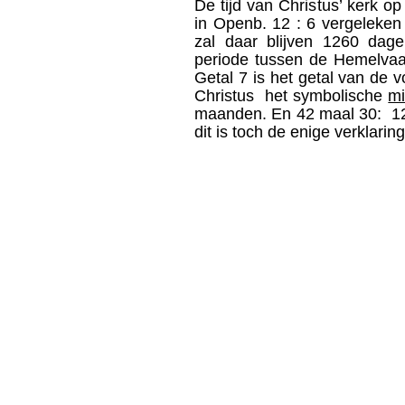
De tijd van Christus’ kerk o
in Openb. 12 : 6 vergeleken
zal daar blijven 1260 da
periode tussen de Hemelvaar
Getal 7 is het getal van de vo
Christus het symbolische
m
maanden. En 42 maal 30: 126
dit is toch de enige verklari