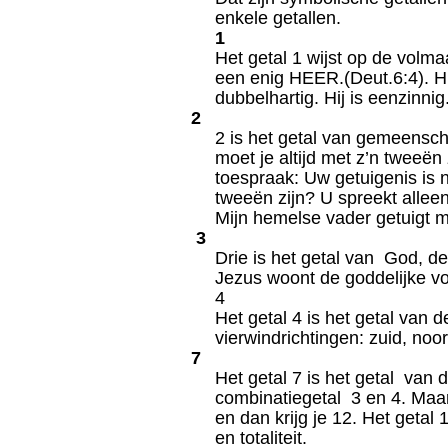
enkele getallen.
1
Het getal 1 wijst op de volm
een enig HEER.(Deut.6:4). Hij
dubbelhartig. Hij is eenzinnig
2
2 is het getal van gemeensch
moet je altijd met z’n tweeën
toespraak: Uw getuigenis is n
tweeën zijn? U spreekt alleen
Mijn hemelse vader getuigt m
3
Drie is het getal van God, de
Jezus woont de goddelijke vol
4
Het getal 4 is het getal van 
vierwindrichtingen: zuid, noo
7
Het getal 7 is het getal van 
combinatiegetal 3 en 4. Maar
en dan krijg je 12. Het getal
en totaliteit.