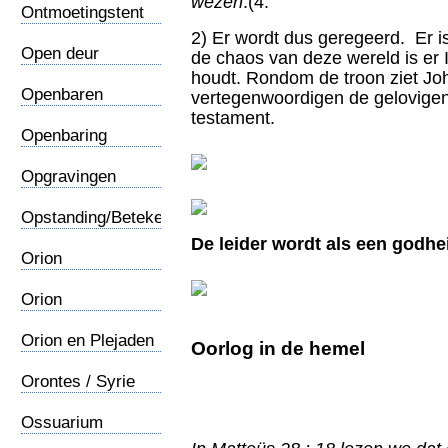
wezen
.(4:
Ontmoetingstent
2) Er wordt dus geregeerd. Er i
Open deur
de chaos van deze wereld is er 
houdt. Rondom de troon ziet Jo
Openbaren
vertegenwoordigen de gelovige
testament.
Openbaring
Johannes
Opgravingen
Opstanding/Betekenis
De leider wordt als een godh
Orion
Orion
Orion en Plejaden
Oorlog in de hemel
Orontes / Syrie
Ossuarium
Kajafas 1