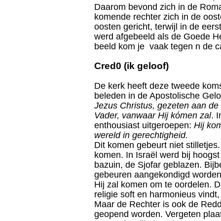
Daarom bevond zich in de Roma
komende rechter zich in de ooste
oosten gericht, terwijl in de e
werd afgebeeld als de Goede He
beeld kom je vaak tegen n de 
Cred0 (ik geloof)
De kerk heeft deze tweede koms
beleden in de Apostolische Gelo
Jezus Christus, gezeten aan de
Vader, vanwaar Hij kómen zal
. 
enthousiast uitgeroepen:
Hij kom
wereld in gerechtigheid.
Dit komen gebeurt niet stilletjes
komen. In Israël werd bij hoogs
bazuin, de Sjofar geblazen. Bijb
gebeuren aangekondigd worden
Hij zal komen om te oordelen. 
religie soft en harmonieus vindt,
Maar de Rechter is ook de Redde
geopend worden. Vergeten plaat