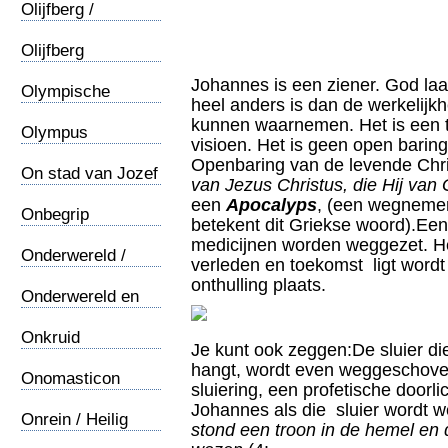
Olijfberg /
Huilende Jezus
Olijfberg
/Hemelvaart
Johannes is een ziener. God laa
Olympische
heel anders is dan de werkelijkh
S.pelen
kunnen waarnemen. Het is een to
Olympus
visioen. Het is geen open bari
Openbaring van de levende Chr
On stad van Jozef
van Jezus Christus, die Hij van 
een
Apocalyps
, (een wegnemen
Onbegrip
betekent dit Griekse woord).Ee
discipelen
medicijnen worden weggezet. He
Onderwereld /
verleden en toekomst ligt word
Egypte
onthulling plaats.
Onderwereld en
Jezus
Onkruid
Je kunt ook zeggen:De sluier di
hangt, wordt even weggeschoven
Onomasticon
sluiering, een profetische doorl
Johannes als die sluier wordt
Onrein / Heilig
stond een troon in de hemel en