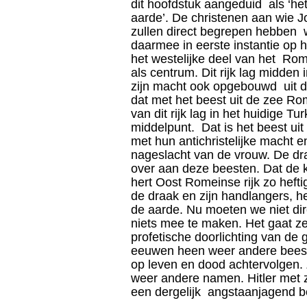
dit hoofdstuk aangeduid als ‘het 
aarde’. De christenen aan wie Jo
zullen direct begrepen hebben
daarmee in eerste instantie op 
het westelijke deel van het R
als centrum. Dit rijk lag midden
zijn macht ook opgebouwd uit de
dat met het beest uit de zee Ro
van dit rijk lag in het huidige Tu
middelpunt. Dat is het beest uit 
met hun antichristelijke macht 
nageslacht van de vrouw. De dra
over aan deze beesten. Dat de k
hert Oost Romeinse rijk zo heft
de draak en zijn handlangers, he
de aarde. Nu moeten we niet dir
niets mee te maken. Het gaat zek
profetische doorlichting van de 
eeuwen heen weer andere beest
op leven en dood achtervolgen
weer andere namen. Hitler met z
een dergelijk angstaanjagend be