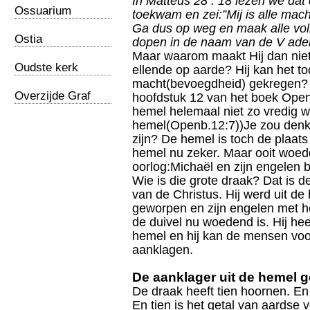
In Matteüs 28 : 18 lezen we dat
Ossuarium
toekwam en zei:”Mij is alle mac
Kajafas 2
Ga dus op weg en maak alle volk
Ostia
dopen in de naam van de V ader
Maar waarom maakt Hij dan niet 
Oudste kerk
ellende op aarde? Hij kan het to
macht(bevoegdheid) gekregen? 
Overzijde Graf
hoofdstuk 12 van het boek Openb
hemel helemaal niet zo vredig 
hemel(Openb.12:7))Je zou denke
zijn? De hemel is toch de plaats
hemel nu zeker. Maar ooit woedd
oorlog:Michaël en zijn engelen 
Wie is die grote draak? Dat is d
van de Christus. Hij werd uit d
geworpen en zijn engelen met 
de duivel nu woedend is. Hij he
hemel en hij kan de mensen voo
aanklagen.
De aanklager uit de hemel 
De draak heeft tien hoornen. En
En tien is het getal van aardse 