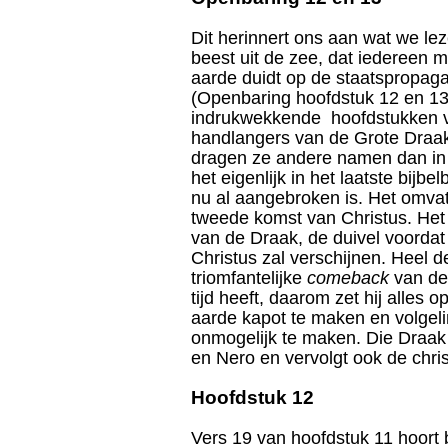
Dit herinnert ons aan wat we le
beest uit de zee, dat iedereen 
aarde duidt op de staatspropaga
(Openbaring hoofdstuk 12 en 13
indrukwekkende hoofdstukken va
handlangers van de Grote Draak 
dragen ze andere namen dan in d
het eigenlijk in het laatste bijbe
nu al aangebroken is. Het omvat
tweede komst van Christus. Het 
van de Draak, de duivel voordat
Christus zal verschijnen. Heel d
triomfantelijke
comeback
van de 
tijd heeft, daarom zet hij alles 
aarde kapot te maken en volgel
onmogelijk te maken. Die Draak
en Nero en vervolgt ook de c
Hoofdstuk 12
Vers 19 van hoofdstuk 11 hoort b