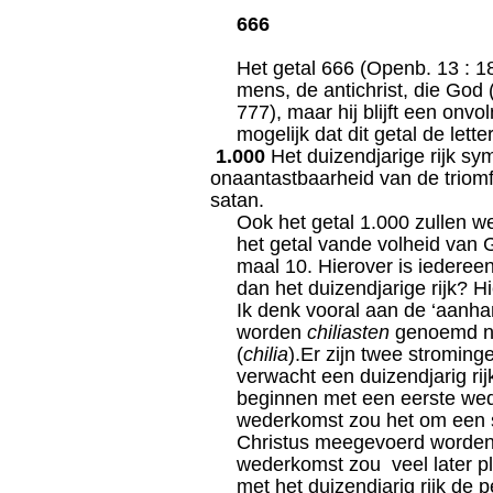
666
Het getal 666 (Openb. 13 : 18
mens, de antichrist, die God 
777), maar hij blijft een onv
mogelijk dat dit getal de let
1.000
Het duizendjarige rijk sy
onaantastbaarheid van de triomf
satan.
Ook het getal 1.000 zullen w
het getal vande volheid van 
maal 10. Hierover is iederee
dan het duizendjarige rijk? H
Ik denk vooral aan de ‘aanhan
worden
chiliasten
genoemd na
(
chilia
).Er zijn twee stroming
verwacht een duizendjarig rij
beginnen met een eerste wede
wederkomst zou het om een 
Christus meegevoerd worden i
wederkomst zou veel later p
met het duizendjarig rijk de