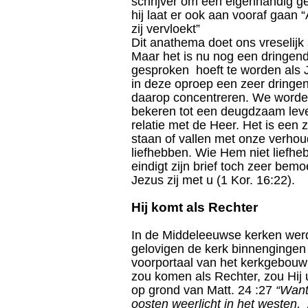
schrijver om een eigenhandig g
hij laat er ook aan vooraf gaan “
zij vervloekt”
Dit anathema doet ons vreselijk s
Maar het is nu nog een dringen
gesproken hoeft te worden als 
in deze oproep een zeer dringen
daarop concentreren. We worden
bekeren tot een deugdzaam leve
relatie met de Heer. Het is een
staan of vallen met onze verhou
liefhebben. Wie Hem niet liefhe
eindigt zijn brief toch zeer be
Jezus zij met u (1 Kor. 16:22).
Hij komt als Rechter
In de Middeleeuwse kerken werd 
gelovigen de kerk binnengingen 
voorportaal van het kerkgebouw 
zou komen als Rechter, zou Hij 
op grond van Matt. 24 :27
“Want
oosten weerlicht in het westen