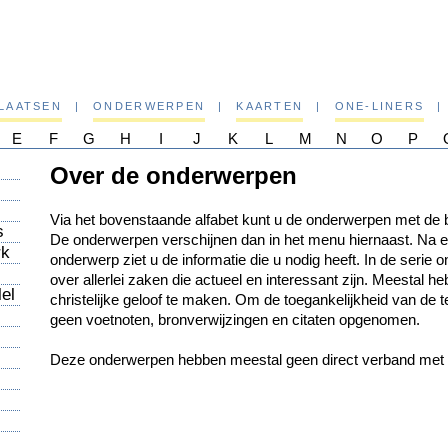
PLAATSEN
|
ONDERWERPEN
|
KAARTEN
|
ONE-LINERS
|
E
F
G
H
I
J
K
L
M
N
O
P
Over de onderwerpen
Via het bovenstaande alfabet kunt u de onderwerpen met de 
s
De onderwerpen verschijnen dan in het menu hiernaast. Na ee
rk
onderwerp ziet u de informatie die u nodig heeft. In de serie
over allerlei zaken die actueel en interessant zijn. Meestal he
el
christelijke geloof te maken. Om de toegankelijkheid van de t
geen voetnoten, bronverwijzingen en citaten opgenomen.
Deze onderwerpen hebben meestal geen direct verband met b