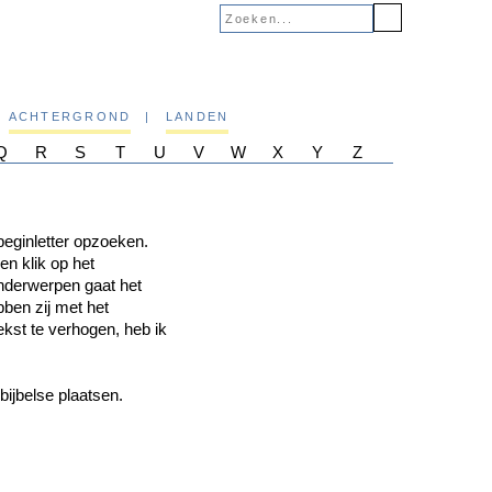
ACHTERGROND
|
LANDEN
Q
R
S
T
U
V
W
X
Y
Z
beginletter opzoeken.
n klik op het
 onderwerpen gaat het
bben zij met het
ekst te verhogen, heb ik
ijbelse plaatsen.