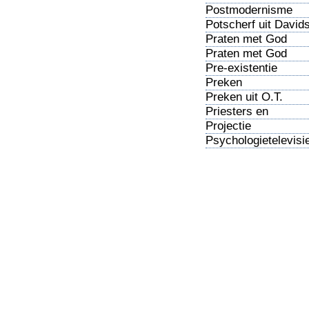
Postmodernisme
Potscherf uit David
tijd
Praten met God
Praten met God
(vervolg)
Pre-existentie
Preken
Preken uit O.T.
Priesters en
bisschoppen
Projectie
Psychologietelevisi