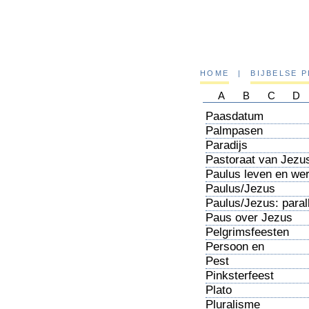
HOME
|
BIJBELSE 
A
B
C
D
Paasdatum
Palmpasen
Paradijs
Pastoraat van Jezu
Paulus leven en we
Paulus/Jezus
Paulus/Jezus: parall
Paus over Jezus
Nazareth
Pelgrimsfeesten
Persoon en
persoonlijk
Pest
Pinksterfeest
Plato
Pluralisme