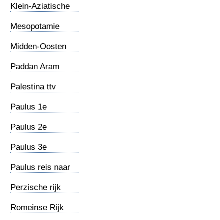
Klein-Aziatische
gemeenten
Mesopotamie
Midden-Oosten
Paddan Aram
Palestina ttv
Jezus
Paulus 1e
zendingsreis
Paulus 2e
zendingsreis
Paulus 3e
zendingsreis
Paulus reis naar
Rome
Perzische rijk
Romeinse Rijk