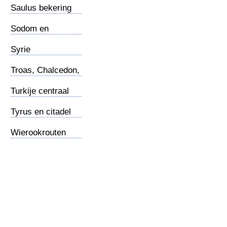
Saulus bekering
Sodom en
Gomorra
Syrie
Troas, Chalcedon,
Nicea
Turkije centraal
Tyrus en citadel
Wierookrouten
land en zee