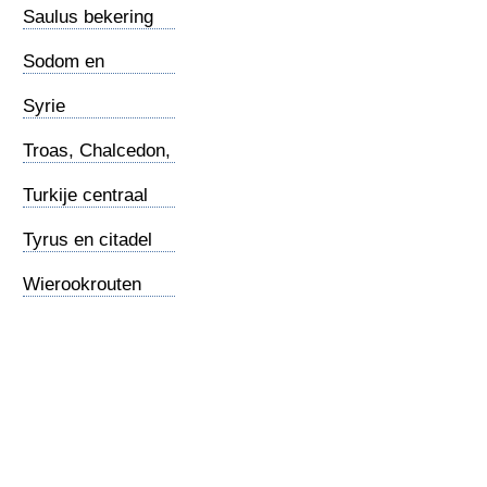
Saulus bekering
Sodom en
Gomorra
Syrie
Troas, Chalcedon,
Nicea
Turkije centraal
Tyrus en citadel
Wierookrouten
land en zee