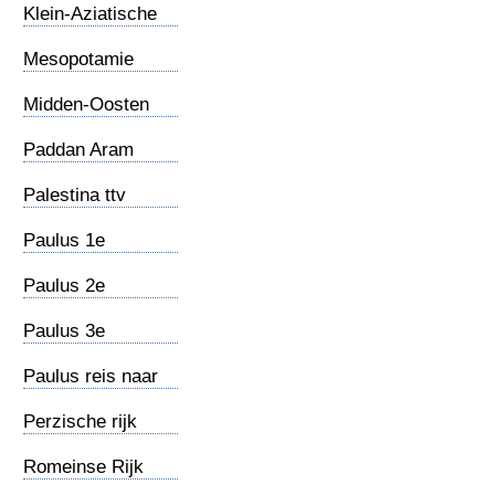
Klein-Aziatische
gemeenten
Mesopotamie
Midden-Oosten
Paddan Aram
Palestina ttv
Jezus
Paulus 1e
zendingsreis
Paulus 2e
zendingsreis
Paulus 3e
zendingsreis
Paulus reis naar
Rome
Perzische rijk
Romeinse Rijk