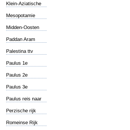
Klein-Aziatische
gemeenten
Mesopotamie
Midden-Oosten
Paddan Aram
Palestina ttv
Jezus
Paulus 1e
zendingsreis
Paulus 2e
zendingsreis
Paulus 3e
zendingsreis
Paulus reis naar
Rome
Perzische rijk
Romeinse Rijk