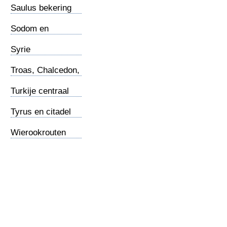
Saulus bekering
Sodom en
Gomorra
Syrie
Troas, Chalcedon,
Nicea
Turkije centraal
Tyrus en citadel
Wierookrouten
land en zee