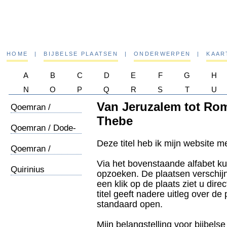
HOME
|
BIJBELSE PLAATSEN
|
ONDERWERPEN
|
KAAR
A
B
C
D
E
F
G
H
N
O
P
Q
R
S
T
U
Van Jeruzalem tot Rom
Qoemran /
Pottenbakkerij
Thebe
Qoemran / Dode-
zeerollen
Deze titel heb ik mijn website 
Qoemran /
Sadduceeen
Via het bovenstaande alfabet ku
Quirinius
opzoeken. De plaatsen verschij
een klik op de plaats ziet u dire
titel geeft nadere uitleg over de
standaard open.
Mijn belangstelling voor bijbelse